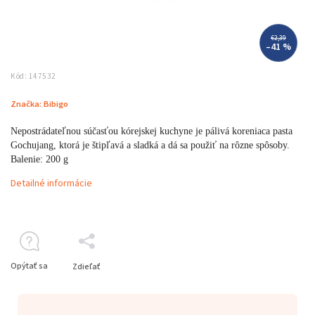
€2,39
–41 %
Kód:
147532
Značka:
Bibigo
Nepostrádateľnou súčasťou kórejskej kuchyne je pálivá koreniaca pasta
Gochujang, ktorá je štipľavá a sladká a dá sa použiť na rôzne spôsoby.
Balenie: 200 g
Detailné informácie
Opýtať sa
Zdieľať