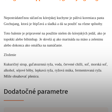
Nepostrádateľnou súčasťou kórejskej kuchyne je pálivá koreniaca pasta
Gochujang, ktorá je štipľavá a sladká a dá sa použiť na rôzne spôsoby.
Toto balenie je pripravené na použitie nielen do kórejských jedál, ako je
topokki alebo bibimbap. Je skvelá aj ako marináda na mäso a zeleninu
alebo dokonca ako omáčka na namáčanie.
Zloženie
Kukuričný sirup, guľatozrnná ryža, voda, červené chilli, soľ, morská soľ,
alkohol, sójové bôby, lepkavá ryža, ryžová múka, fermentovaná ryža.
Môže obsahovať pšenicu.
Dodatočné parametre