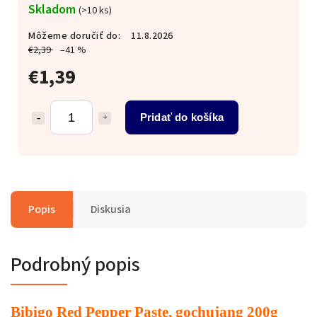
Skladom
(>10 ks)
Môžeme doručiť do:
11.8.2026
€2,39
–41 %
€1,39
Pridať do košíka
Popis
Diskusia
Podrobný popis
Bibigo Red Pepper Paste, gochujang 200g