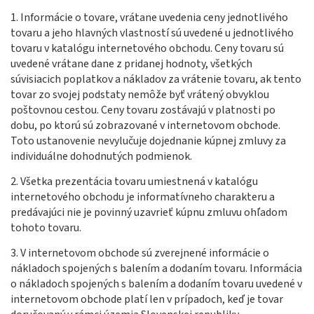
1. Informácie o tovare, vrátane uvedenia ceny jednotlivého
tovaru a jeho hlavných vlastností sú uvedené u jednotlivého
tovaru v katalógu internetového obchodu. Ceny tovaru sú
uvedené vrátane dane z pridanej hodnoty, všetkých
súvisiacich poplatkov a nákladov za vrátenie tovaru, ak tento
tovar zo svojej podstaty nemôže byť vrátený obvyklou
poštovnou cestou. Ceny tovaru zostávajú v platnosti po
dobu, po ktorú sú zobrazované v internetovom obchode.
Toto ustanovenie nevylučuje dojednanie kúpnej zmluvy za
individuálne dohodnutých podmienok.
2. Všetka prezentácia tovaru umiestnená v katalógu
internetového obchodu je informatívneho charakteru a
predávajúci nie je povinný uzavrieť kúpnu zmluvu ohľadom
tohoto tovaru.
3. V internetovom obchode sú zverejnené informácie o
nákladoch spojených s balením a dodaním tovaru. Informácia
o nákladoch spojených s balením a dodaním tovaru uvedené v
internetovom obchode platí len v prípadoch, keď je tovar