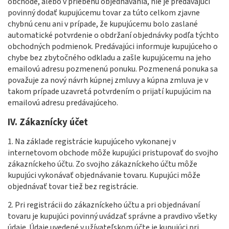
obchode, alebo v priebehu objednávania, nie je predávajúci
povinný dodať kupujúcemu tovar za túto celkom zjavne
chybnú cenu ani v prípade, že kupujúcemu bolo zaslané
automatické potvrdenie o obdržaní objednávky podľa týchto
obchodných podmienok. Predávajúci informuje kupujúceho o
chybe bez zbytočného odkladu a zašle kupujúcemu na jeho
emailovú adresu pozmenenú ponuku. Pozmenená ponuka sa
považuje za nový návrh kúpnej zmluvy a kúpna zmluva je v
takom prípade uzavretá potvrdením o prijatí kupujúcim na
emailovú adresu predávajúceho.
IV. Zákaznícky účet
1. Na základe registrácie kupujúceho vykonanej v
internetovom obchode môže kupujúci pristupovať do svojho
zákazníckeho účtu. Zo svojho zákazníckeho účtu môže
kupujúci vykonávať objednávanie tovaru. Kupujúci môže
objednávať tovar tiež bez registrácie.
2. Pri registrácii do zákazníckeho účtu a pri objednávaní
tovaru je kupujúci povinný uvádzať správne a pravdivo všetky
údaje. Údaje uvedené v užívateľskom účte je kupujúci pri