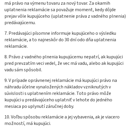
má právo na výmenu tovaru za nový tovar. Za okamih
uplatnenia reklamácie sa považuje moment, kedy dôjde
prejav vôle kupujúceho (uplatnenie práva z vadného plnenia)
predávajúcemu.
7. Predávajúci písomne informuje kupujúceho o výsledku
reklamácie, a to najneskôr do 30 dní odo dňa uplatnenia
reklamácie.
8. Právo z vadného plnenia kupujúcemu nepatrí, ak kupujúci
pred prevzatím veci vedel, že vec má vadu, alebo ak kupujúci
vadu sám spôsobil.
9. V prípade oprávnenej reklamácie má kupujúci právo na
náhradu účelne vynaložených nákladov vzniknutých v
súvislosti s uplatnením reklamácie. Toto právo môže
kupujúci u predávajúceho uplatniť v lehote do jedného
mesiaca po uplynutí záručnej doby.
10. Voľbu spôsobu reklamácie a jej vybavenia, ak je viacero
možností, má kupujúci.