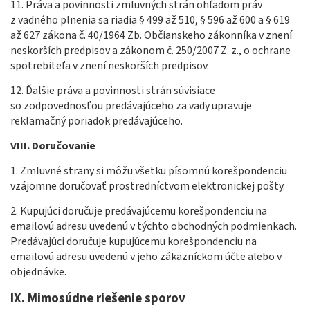
11. Práva a povinnosti zmluvných strán ohľadom práv
z vadného plnenia sa riadia § 499 až 510, § 596 až 600 a § 619
až 627 zákona č. 40/1964 Zb. Občianskeho zákonníka v znení
neskorších predpisov a zákonom č. 250/2007 Z. z., o ochrane
spotrebiteľa v znení neskorších predpisov.
12. Ďalšie práva a povinnosti strán súvisiace
so zodpovednosťou predávajúceho za vady upravuje
reklamačný poriadok predávajúceho.
VIII.
Doručovanie
1. Zmluvné strany si môžu všetku písomnú korešpondenciu
vzájomne doručovať prostredníctvom elektronickej pošty.
2. Kupujúci doručuje predávajúcemu korešpondenciu na
emailovú adresu uvedenú v týchto obchodných podmienkach.
Predávajúci doručuje kupujúcemu korešpondenciu na
emailovú adresu uvedenú v jeho zákazníckom účte alebo v
objednávke.
IX.
Mimosúdne riešenie sporov