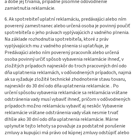
a dobe jej trvania, prípadne písomné odôvodnenie
zamietnutia reklamácie.
6. Ak spotrebiteľ uplatní reklamáciu, predávajúci alebo ním
poverený zamestnanec alebo určená osoba je povinný poučiť
spotrebiteľa o jeho právach vyplývajúcich z vadného plnenia.
Na základe rozhodnutia spotrebiteľa, ktoré z práv
vyplývajúcich mu z vadného plnenia si uplatňuje, je
Predávajúci alebo ním poverený pracovník alebo určená
osoba povinný určiť spôsob vybavenia reklamácie ihneď, v
zložitých prípadoch najneskôr do troch pracovných dní odo
dňa uplatnenia reklamách, v odôvodnených prípadoch, najmä
ak sa vyžaduje zložité technické zhodnotenie stavu tovaru,
najneskôr do 30 dní odo dňa uplatnenia reklamácie. . Po
určení spôsobu vybavenia reklamácie sa reklamácia vrátane
odstránenia vady musí vybaviť ihneď, pričom v odôvodnených
prípadoch možno reklamáciu vybaviť aj neskôr. Vybavenie
reklamácie vrátane odstránenia vady však nesmie trvať
dlhšie ako 30 dní odo dňa uplatnenia reklamácie. Márne
uplynutie tejto lehoty sa považuje za podstatné porušenie
zmluvy a kupujúci má právo od kúpnej zmluvy odstúpiť alebo