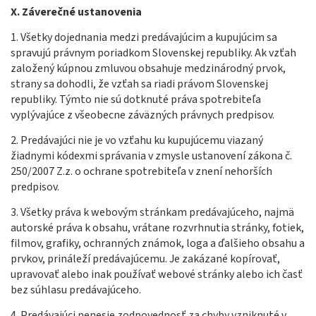
X.
Záverečné ustanovenia
1. Všetky dojednania medzi predávajúcim a kupujúcim sa
spravujú právnym poriadkom Slovenskej republiky. Ak vzťah
založený kúpnou zmluvou obsahuje medzinárodný prvok,
strany sa dohodli, že vzťah sa riadi právom Slovenskej
republiky. Týmto nie sú dotknuté práva spotrebiteľa
vyplývajúce z všeobecne záväzných právnych predpisov.
2. Predávajúci nie je vo vzťahu ku kupujúcemu viazaný
žiadnymi kódexmi správania v zmysle ustanovení zákona č.
250/2007 Z.z. o ochrane spotrebiteľa v znení nehorších
predpisov.
3. Všetky práva k webovým stránkam predávajúceho, najmä
autorské práva k obsahu, vrátane rozvrhnutia stránky, fotiek,
filmov, grafiky, ochranných známok, loga a ďalšieho obsahu a
prvkov, prináleží predávajúcemu. Je zakázané kopírovať,
upravovať alebo inak používať webové stránky alebo ich časť
bez súhlasu predávajúceho.
4. Predávajúci nenesie zodpovednosť za chyby vzniknuté v