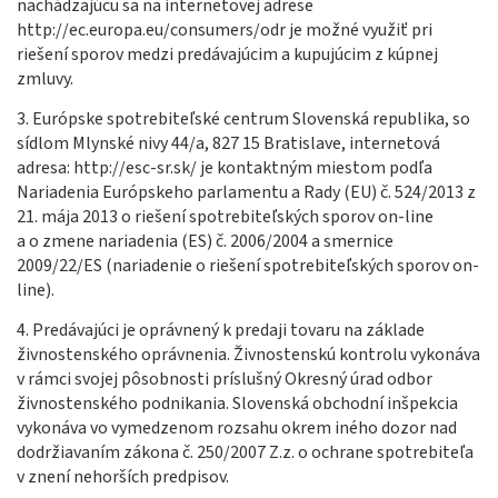
nachádzajúcu sa na internetovej adrese
http://ec.europa.eu/consumers/odr je možné využiť pri
riešení sporov medzi predávajúcim a kupujúcim z kúpnej
zmluvy.
3. Európske spotrebiteľské centrum Slovenská republika, so
sídlom Mlynské nivy 44/a, 827 15 Bratislave, internetová
adresa:
http://esc-sr.sk/
je kontaktným miestom podľa
Nariadenia Európskeho parlamentu a Rady (EU) č. 524/2013 z
21. mája 2013 o riešení spotrebiteľských sporov on-line
a o zmene nariadenia (ES) č. 2006/2004 a smernice
2009/22/ES (nariadenie o riešení spotrebiteľských sporov on-
line).
4. Predávajúci je oprávnený k predaji tovaru na základe
živnostenského oprávnenia. Živnostenskú kontrolu vykonáva
v rámci svojej pôsobnosti príslušný Okresný úrad odbor
živnostenského podnikania. Slovenská obchodní inšpekcia
vykonáva vo vymedzenom rozsahu okrem iného dozor nad
dodržiavaním zákona č. 250/2007 Z.z. o ochrane spotrebiteľa
v znení nehorších predpisov.