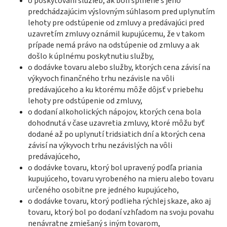
o poskytovaní služieb, ak boli splnené s jeho
predchádzajúcim výslovným súhlasom pred uplynutím
lehoty pre odstúpenie od zmluvy a predávajúci pred
uzavretím zmluvy oznámil kupujúcemu, že v takom
prípade nemá právo na odstúpenie od zmluvy a ak
došlo k úplnému poskytnutiu služby,
o dodávke tovaru alebo služby, ktorých cena závisí na
výkyvoch finančného trhu nezávisle na vôli
predávajúceho a ku ktorému môže dôjsť v priebehu
lehoty pre odstúpenie od zmluvy,
o dodaní alkoholických nápojov, ktorých cena bola
dohodnutá v čase uzavretia zmluvy, ktoré môžu byť
dodané až po uplynutí tridsiatich dní a ktorých cena
závisí na výkyvoch trhu nezávislých na vôli
predávajúceho,
o dodávke tovaru, ktorý bol upravený podľa priania
kupujúceho, tovaru vyrobeného na mieru alebo tovaru
určeného osobitne pre jedného kupujúceho,
o dodávke tovaru, ktorý podlieha rýchlej skaze, ako aj
tovaru, ktorý bol po dodaní vzhľadom na svoju povahu
nenávratne zmiešaný s iným tovarom,