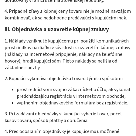
doručovaný v rámci územia Slovenskej republiky.
4. Prípadné zľavy z kúpnej ceny tovaru nie je možné navzájom
kombinovať, ak sa nedohodne predávajúci s kupujúcim inak.
III. Objednávka a uzavretie kúpnej zmluvy
1. Náklady vzniknuté kupujúcemu pri použití komunikačných
prostriedkov na diaľku v súvislosti s uzavretím kúpnej zmluvy
(náklady na internetové pripojenie, náklady na telefónne
hovory), hradí kupujúci sám. Tieto náklady sa nelíšia od
základnej sadzby.
2. Kupujúci vykonáva objednávku tovaru týmito spôsobmi:
prostredníctvom svojho zákazníckeho účtu, ak vykonal
predchádzajúcu registráciu v internetovom obchode,
vyplnením objednávkového formulára bez registrácie.
3. Pri zadávaní objednávky si kupujúci vyberie tovar, počet
kusov tovaru, spôsob platby a doručenia.
4. Pred odoslaním objednávky je kupujúcemu umožnené