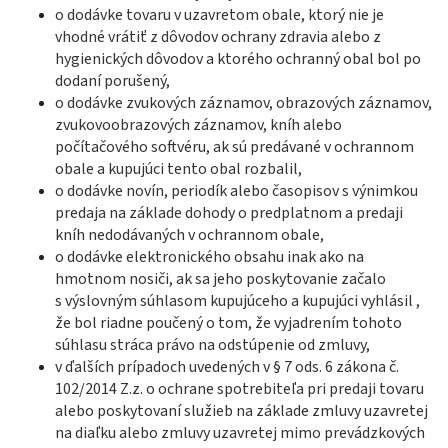
o dodávke tovaru v uzavretom obale, ktorý nie je
vhodné vrátiť z dôvodov ochrany zdravia alebo z
hygienických dôvodov a ktorého ochranný obal bol po
dodaní porušený,
o dodávke zvukových záznamov, obrazových záznamov,
zvukovoobrazových záznamov, kníh alebo
počítačového softvéru, ak sú predávané v ochrannom
obale a kupujúci tento obal rozbalil,
o dodávke novín, periodík alebo časopisov s výnimkou
predaja na základe dohody o predplatnom a predaji
kníh nedodávaných v ochrannom obale,
o dodávke elektronického obsahu inak ako na
hmotnom nosiči, ak sa jeho poskytovanie začalo
s výslovným súhlasom kupujúceho a kupujúci vyhlásil ,
že bol riadne poučený o tom, že vyjadrením tohoto
súhlasu stráca právo na odstúpenie od zmluvy,
v ďalších prípadoch uvedených v § 7 ods. 6 zákona č.
102/2014 Z.z. o ochrane spotrebiteľa pri predaji tovaru
alebo poskytovaní služieb na základe zmluvy uzavretej
na diaľku alebo zmluvy uzavretej mimo prevádzkových