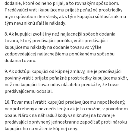
dodanie, ktoré od neho prijal, a to rovnakým spôsobom.
Predávajúci vráti kupujúcemu prijaté peňažné prostriedky
iným spôsobom len vtedy, ak s tým kupujúci súhlasí a ak mu
tým nevzniknú ďalšie náklady.
8. Ak kupujúci zvolil iný než najlacnejší spôsob dodania
tovaru, ktorý predávajúci ponúka, vráti predávajúci
kupujúcemu náklady na dodanie tovaru vo výške
zodpovedajúcej najlacnejšiemu ponúkanému spôsobu
dodania tovaru.
9. Ak odstúpi kupujúci od kúpnej zmluvy, nie je predávajúci
povinný vrátiť prijaté peňažné prostriedky kupujúcemu skôr,
než mu kupujúci tovar odovzdá alebo preukáže, že tovar
predávajúcemu odoslal.
10. Tovar musí vrátiť kupujúci predávajúcemu nepoškodený,
neopotrebený a neznečistený a ak je to možné, v pôvodnom
obale. Nárok na náhradu škody vzniknutej na tovare je
predávajúci oprávnený jednostranne započítať proti nároku
kupujúceho na vrátenie kúpnej ceny.