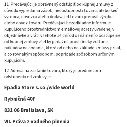
11. Predávajúci je oprávnený odstúpiť od kúpnej zmluvy z
dôvodu vypredania zásob, nedostupnosti tovaru, alebo keď
výrobca, dovozca alebo dodávateľ tovaru prerušil výrobu
alebo dovoz tovaru. Predávajúci bezodkladne informuje
kupujúceho prostredníctvom emailovej adresy uvedenej v
objednávke a vráti v lehote 14 dní od oznámení o odstúpenie
od kúpnej zmluvy všetky peňažné prostriedky vrátane
nákladov na dodanie, ktoré od neho na základe zmluvy prijal,
a to rovnakým spôsobom, poprípade spôsobom určeným
kupujúcim.
12. Adresa na zaslanie tovaru, ktorý je predmetom
odstúpenia od zmluvy je:
Epadia Store s.r.o./wide world
Rybničná 40F
831 06 Bratislava, SK
VII.
Práva z vadného plnenia