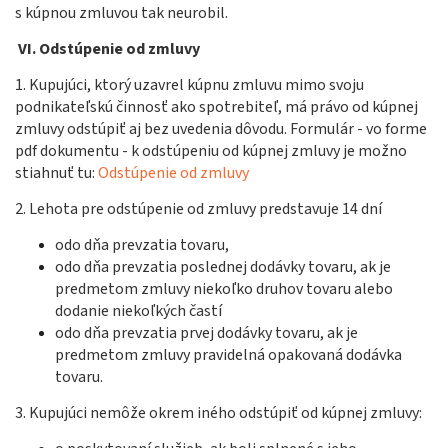
s kúpnou zmluvou tak neurobil.
VI.
Odstúpenie od zmluvy
1. Kupujúci, ktorý uzavrel kúpnu zmluvu mimo svoju
podnikateľskú činnosť ako spotrebiteľ, má právo od kúpnej
zmluvy odstúpiť aj bez uvedenia dôvodu.
Formulár - vo forme
pdf dokumentu - k odstúpeniu od kúpnej zmluvy je možno
stiahnuť tu:
Odstúpenie od zmluvy
2. Lehota pre odstúpenie od zmluvy predstavuje 14 dní
odo dňa prevzatia tovaru,
odo dňa prevzatia poslednej dodávky tovaru, ak je
predmetom zmluvy niekoľko druhov tovaru alebo
dodanie niekoľkých častí
odo dňa prevzatia prvej dodávky tovaru, ak je
predmetom zmluvy pravidelná opakovaná dodávka
tovaru.
3. Kupujúci nemôže okrem iného odstúpiť od kúpnej zmluvy: