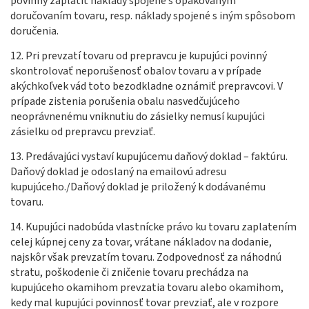
povinný zaplatiť náklady spojené s opakovaným
doručovaním tovaru, resp. náklady spojené s iným spôsobom
doručenia.
12. Pri prevzatí tovaru od prepravcu je kupujúci povinný
skontrolovať neporušenosť obalov tovaru a v prípade
akýchkoľvek vád toto bezodkladne oznámiť prepravcovi. V
prípade zistenia porušenia obalu nasvedčujúceho
neoprávnenému vniknutiu do zásielky nemusí kupujúci
zásielku od prepravcu prevziať.
13. Predávajúci vystaví kupujúcemu daňový doklad – faktúru.
Daňový doklad je odoslaný na emailovú adresu
kupujúceho./Daňový doklad je priložený k dodávanému
tovaru.
14. Kupujúci nadobúda vlastnícke právo ku tovaru zaplatením
celej kúpnej ceny za tovar, vrátane nákladov na dodanie,
najskôr však prevzatím tovaru. Zodpovednosť za náhodnú
stratu, poškodenie či zničenie tovaru prechádza na
kupujúceho okamihom prevzatia tovaru alebo okamihom,
kedy mal kupujúci povinnosť tovar prevziať, ale v rozpore