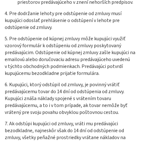
priestorov predávajúceho v znení nehorších predpisov.
4. Pre dodržanie lehoty pre odstúpenie od zmluvy musí
kupujúci odoslať prehlásenie o odstúpení v lehote pre
odstúpenie od zmluvy.
5. Pre odstúpenie od kúpnej zmluvy môže kupujúci využiť
vzorový formulár k odstúpeniu od zmluvy poskytovaný
predávajúcim. Odstúpenie od kúpnej zmluvy zašle kupujúci na
emailovú alebo doručovaciu adresu predávajúceho uvedenú
v týchto obchodných podmienkach. Predávajúci potvrdí
kupujúcemu bezodkladne prijatie formulára.
6. Kupujúci, ktorý odstúpil od zmluvy, je povinný vrátiť
predávajúcemu tovar do 14 dní od odstúpenia od zmluvy.
Kupujúci znáša náklady spojené s vrátením tovaru
predávajúcemu, a to i v tom prípade, ak tovar nemôže byť
vrátený pre svoju povahu obvyklou poštovnou cestou.
7. Ak odstúpi kupujúci od zmluvy, vráti mu predávajúci
bezodkladne, najneskôr však do 14 dní od odstúpenie od
zmluvy, všetky peňažné prostriedky vrátane nákladov na