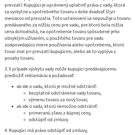
prevzatí. Kupujúci je oprávnený uplatniť práva z vady, ktorá
sa vyskytne u spotrebného tovaru v dobe dvadsať štyri
mesiacov od prevzatia. Toto ustanovení sa nepoužije u tovaru
predávaného za nižšiu cenu pre vadu, pre ktorú bola nižšia
cena dohodnutá, na opotrebenie tovaru spôsobené jeho
obvyklým užívaním, u použitého tovaru pre vadu
zodpovedajúcu miere používania alebo opotrebenia, ktorú
tovar mal pri prevzatí kupujúcim, alebo ak to vyplýva z
povahy tovaru.
3. V prípade výskytu vady môže kupujúci predávajúcemu
predložiť reklamáciu a požadovať:
ak ide o vadu, ktorú je možné odstrániť:
bezplatné odstránenie vady tovaru,
výmenu tovaru za nový tovar,
ak ide o vadu, ktorú nemožno odstrániť:
primeranú zľavu z kúpnej ceny,
odstúpiť od zmluvy.
4. Kupujúci má právo odstúpiť od zmluvy,