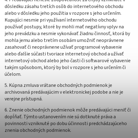
dôsledku zásahu tretích osôb do internetového obchodu
alebo v dôsledku jeho použitia v rozpore s jeho určením.
Kupujúci nesmie pri využívaní internetového obchodu
používať postupy, ktoré by mohli mať negatívny vplyv na
jeho prevádzku a nesmie vykonávať žiadnu činnosť, ktorá by
mohla jemu alebo tretím osobám umožniť neoprávnene
zasahovať či neoprávnene užívať programové vybavenie
alebo ďalšie súčasti tvoriace internetový obchod a užívať
internetový obchod alebo jeho časti či softwarové vybavenie
takým spôsobom, ktorý by bol v rozpore s jeho určením či
účelom.
5. Kúpna zmluva vrátane obchodných podmienok je
archivovaná predávajúcim v elektronickej podobe a nie je
verejne prístupná.
6. Znenie obchodných podmienok môže predávajúci meniť či
dopĺňať. Týmto ustanovením nie sú dotknuté práva a
povinnosti vzniknuté po dobu účinnosti predchádzajúceho
znenia obchodných podmienok.