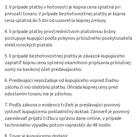
3. V prípade platby v hotovosti je kúpna cena splatná pri
prevzatí tovaru. V prípade bezhotovostnej platby je kúpna
cena splatná do 5 dní od uzavretia kúpnej zmluvy.
4. V prípade platby prostredníctvom platobnou brány
postupuje kupujúci podľa pokynov príslušného poskytovateľa
elektronických platieb.
5. V prípade bezhotovostnej platby je záväzok kupujúceho
zaplatiť kúpnu cenu splnený okamihom pripísania príslušnej
sumy na bankový účet predávajúceho.
6. Predávajúci nepožaduje od kupujúceho vopred žiadnu
zálohu či inú obdobnú platbu. Úhrada kúpnej ceny pred
odoslaním tovaru nie je zálohou.
7. Podľa zákona o evidencii tržieb je predávajúci povinný
vystaviť kupujúcemu pokladničný doklad. Zároveň je povinný
zaevidovať prijatú tržbu u správcu dane online, v prípade
technického výpadku potom najneskôr do 48 hodín.
8. Tovar je kupujúcemu dodaný: