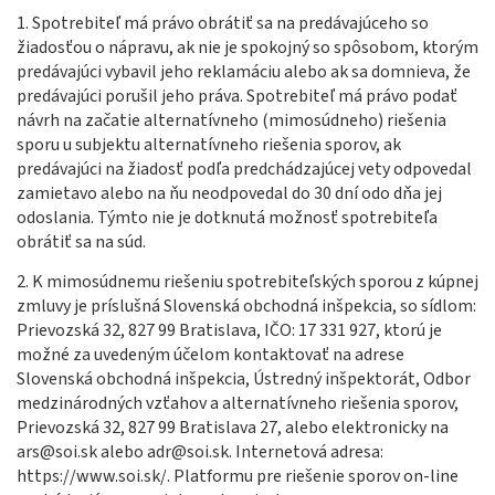
1. Spotrebiteľ má právo obrátiť sa na predávajúceho so
žiadosťou o nápravu, ak nie je spokojný so spôsobom, ktorým
predávajúci vybavil jeho reklamáciu alebo ak sa domnieva, že
predávajúci porušil jeho práva. Spotrebiteľ má právo podať
návrh na začatie alternatívneho (mimosúdneho) riešenia
sporu u subjektu alternatívneho riešenia sporov, ak
predávajúci na žiadosť podľa predchádzajúcej vety odpovedal
zamietavo alebo na ňu neodpovedal do 30 dní odo dňa jej
odoslania. Týmto nie je dotknutá možnosť spotrebiteľa
obrátiť sa na súd.
2. K mimosúdnemu riešeniu spotrebiteľských sporou z kúpnej
zmluvy je príslušná Slovenská obchodná inšpekcia, so sídlom:
Prievozská 32, 827 99 Bratislava, IČO: 17 331 927, ktorú je
možné za uvedeným účelom kontaktovať na adrese
Slovenská obchodná inšpekcia, Ústredný inšpektorát, Odbor
medzinárodných vzťahov a alternatívneho riešenia sporov,
Prievozská 32, 827 99 Bratislava 27, alebo elektronicky na
ars@soi.sk
alebo adr
@soi.sk
. Internetová adresa:
https://www.soi.sk/
. Platformu pre riešenie sporov on-line