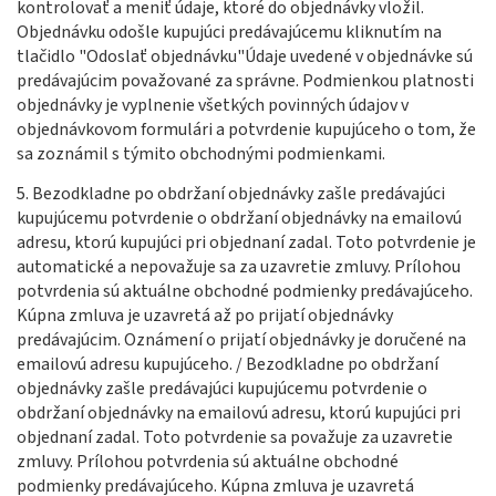
kontrolovať a meniť údaje, ktoré do objednávky vložil.
Objednávku odošle kupujúci predávajúcemu kliknutím na
tlačidlo "
Odoslať objednávku"
Údaje uvedené v objednávke sú
predávajúcim považované za správne. Podmienkou platnosti
objednávky je vyplnenie všetkých povinných údajov v
objednávkovom formulári a potvrdenie kupujúceho o tom, že
sa zoznámil s týmito obchodnými podmienkami.
5. Bezodkladne po obdržaní objednávky zašle predávajúci
kupujúcemu potvrdenie o obdržaní objednávky na emailovú
adresu, ktorú kupujúci pri objednaní zadal. Toto potvrdenie je
automatické a nepovažuje sa za uzavretie zmluvy. Prílohou
potvrdenia sú aktuálne obchodné podmienky predávajúceho.
Kúpna zmluva je uzavretá až po prijatí objednávky
predávajúcim. Oznámení o prijatí objednávky je doručené na
emailovú adresu kupujúceho. / Bezodkladne po obdržaní
objednávky zašle predávajúci kupujúcemu potvrdenie o
obdržaní objednávky na emailovú adresu, ktorú kupujúci pri
objednaní zadal. Toto potvrdenie sa považuje za uzavretie
zmluvy. Prílohou potvrdenia sú aktuálne obchodné
podmienky predávajúceho. Kúpna zmluva je uzavretá