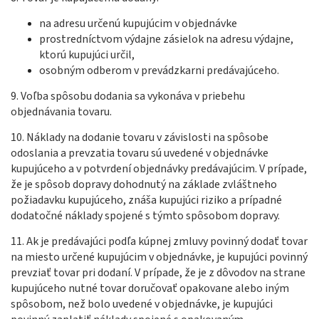
na adresu určenú kupujúcim v objednávke
prostredníctvom výdajne zásielok na adresu výdajne,
ktorú kupujúci určil,
osobným odberom v prevádzkarni predávajúceho.
9. Voľba spôsobu dodania sa vykonáva v priebehu
objednávania tovaru.
10. Náklady na dodanie tovaru v závislosti na spôsobe
odoslania a prevzatia tovaru sú uvedené v objednávke
kupujúceho a v potvrdení objednávky predávajúcim. V prípade,
že je spôsob dopravy dohodnutý na základe zvláštneho
požiadavku kupujúceho, znáša kupujúci riziko a prípadné
dodatočné náklady spojené s týmto spôsobom dopravy.
11. Ak je predávajúci podľa kúpnej zmluvy povinný dodať tovar
na miesto určené kupujúcim v objednávke, je kupujúci povinný
prevziať tovar pri dodaní. V prípade, že je z dôvodov na strane
kupujúceho nutné tovar doručovať opakovane alebo iným
spôsobom, než bolo uvedené v objednávke, je kupujúci