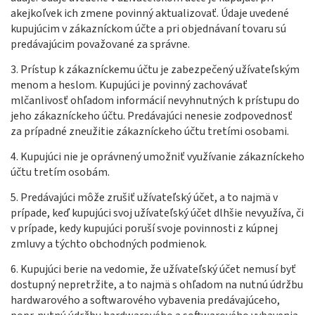
akejkoľvek ich zmene povinný aktualizovať. Údaje uvedené
kupujúcim v zákazníckom účte a pri objednávaní tovaru sú
predávajúcim považované za správne.
3. Prístup k zákazníckemu účtu je zabezpečený užívateľským
menom a heslom. Kupujúci je povinný zachovávať
mlčanlivosť ohľadom informácií nevyhnutných k prístupu do
jeho zákazníckeho účtu. Predávajúci nenesie zodpovednosť
za prípadné zneužitie zákazníckeho účtu tretími osobami.
4.
Kupujúci nie je oprávnený umožniť využívanie zákazníckeho
účtu tretím osobám.
5. Predávajúci môže zrušiť užívateľský účet, a to najmä v
prípade, keď kupujúci svoj užívateľský účet dlhšie nevyužíva, či
v prípade, kedy kupujúci poruší svoje povinnosti z kúpnej
zmluvy a týchto obchodných podmienok.
6. Kupujúci berie na vedomie, že užívateľský účet nemusí byť
dostupný nepretržite, a to najmä s ohľadom na nutnú údržbu
hardwarového a softwarového vybavenia predávajúceho,