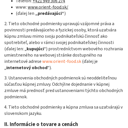
Telefón:
+421 949 306 274
www:
www.orient-food.sk/
(ďalej len
„predávajúci“
)
2. Tieto obchodné podmienky upravujú vzájomné práva a
povinnosti predávajúceho a fyzickej osoby, ktorá uzatvára
kúpnu zmluvu mimo svoju podnikateľskú činnosť ako
spotrebiteľ, alebo v rámci svojej podnikateľskej činnosti
(ďalej len: „
kupujúci
“) prostredníctvom webového rozhrania
umiestneného na webovej stránke dostupného na
internetové adrese
www.orient-food.sk
(ďalej je
„
internetový obchod
“).
3. Ustanovenia obchodných podmienok sú neoddeliteľnou
súčasťou kúpnej zmluvy. Odchýlne dojednanie v kúpnej
zmluve má prednosť pred ustanoveniami týchto obchodných
podmienok.
4. Tieto obchodné podmienky a kúpna zmluva sa uzatvárajú v
slovenskom jazyku.
II. Informácie o tovare a cenách