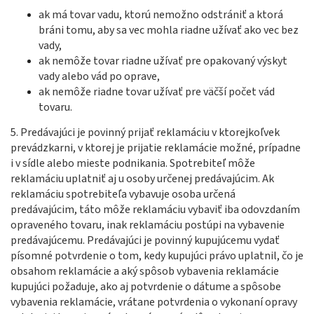
ak má tovar vadu, ktorú nemožno odstrániť a ktorá
bráni tomu, aby sa vec mohla riadne užívať ako vec bez
vady,
ak nemôže tovar riadne užívať pre opakovaný výskyt
vady alebo vád po oprave,
ak nemôže riadne tovar užívať pre väčší počet vád
tovaru.
5. Predávajúci je povinný prijať reklamáciu v ktorejkoľvek
prevádzkarni, v ktorej je prijatie reklamácie možné, prípadne
i v sídle alebo mieste podnikania. Spotrebiteľ môže
reklamáciu uplatniť aj u osoby určenej predávajúcim. Ak
reklamáciu spotrebiteľa vybavuje osoba určená
predávajúcim, táto môže reklamáciu vybaviť iba odovzdaním
opraveného tovaru, inak reklamáciu postúpi na vybavenie
predávajúcemu. Predávajúci je povinný kupujúcemu vydať
písomné potvrdenie o tom, kedy kupujúci právo uplatnil, čo je
obsahom reklamácie a aký spôsob vybavenia reklamácie
kupujúci požaduje, ako aj potvrdenie o dátume a spôsobe
vybavenia reklamácie, vrátane potvrdenia o vykonaní opravy