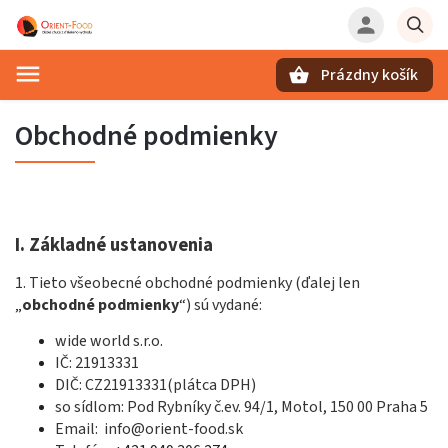
Prázdny košík
Hľadať
Obchodné podmienky
I.
Základné ustanovenia
1. Tieto všeobecné obchodné podmienky (ďalej len
„
obchodné podmienky
“) sú vydané:
wide world s.r.o.
IČ: 21913331
DIČ: CZ21913331
(plátca DPH)
so sídlom: Pod Rybníky č.ev. 94/1, Motol, 150 00 Praha 5
Email:
info@orient-food.sk