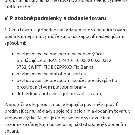
popr. nutnú údržbu hardwarového a softwarového vybavenia
tretích osôb.
V.
Platobné podmienky a dodanie tovaru
1. Cenu tovaru a prípadné náklady spojené s dodaním tovaru
podľa kúpnej zmluvy môže kupujúci zaplatiť nasledujúcimi
spôsobmi:
bezhotovostne prevodom na bankový účet
predávajúceho
IBAN CZ42 2010 0000 0025 0312
5752, SWIFT: FIOBCZPPXXX Fio Banka
bezhotovostne platobnou kartou
bezhotovostne prevodom na účet predávajúceho
prostredníctvom platobnej brány
dobierkou v hotovosti pri prevzatí tovaru,
2. Spoločne s kúpnou cenou je kupujúci povinný zaplatiť
predávajúcemu náklady spojené s balením a dodaním tovaru v
zmluvnej výške. Ak nie je ďalej uvedené výslovne inak,
rozumie sa ďalej kúpnou cenou aj náklad spojený s dodaním
tovaru.