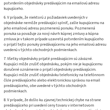
potvrdením objednávky predávajúcim na emailovú adresu
kupujúceho.
6. V prípade, že niektorú z požiadaviek uvedených v
objednávke nemôže predávajúci splniť, zašle kupujúcemu na
jeho emailovú adresu pozmenenú ponuku. Pozmenená
ponuka sa považuje za nový návrh kúpnej zmluvy a kúpna
zmluva je v takom prípade uzavretá potvrdením kupujúceho
o prijatí tejto ponuky predávajúcemu na jeho emailovú adresu
uvedenú v týchto obchodných podmienkach.
7. Všetky objednávky prijaté predávajúcim sú záväzné.
Kupujúci môže zrušiť objednávku, pokým nie je kupujúcemu
doručené oznámenie o prijatí objednávky predávajúcim.
Kupujúci môže zrušiť objednávku telefonicky na telefónnom
čísle predávajúceho alebo elektronickou správou na email
predávajúceho, obe uvedené v týchto obchodných
podmienkach.
8. V prípade, že došlo ku zjavnej technickej chybe na strane
predávajúceho pri uvedení ceny tovaru v internetovom