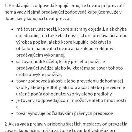
1. Predávajúci zodpovedá kupujúcemu, že tovaru pri prevzatí
nemá vady. Najmä predávajúci zodpovedá kupujúcemu, že v
dobe, kedy kupujúci tovar prevzal:
má tovar vlastnosti, ktoré si strany dojedali, a ak chýba
dojednanie, má také vlastnosti, ktoré predávajúci alebo
výrobca popísal alebo ktoré kupujúci očakával s
ohľadom na povahu tovaru a na základe reklamy
predávajúcim vykonanej,
sa tovar hodí k účelu, ktorý pre jeho použitie
predávajúci uvádza alebo ku ktorému sa tovar tohoto
druhu obvykle používa,
tovar zodpovedá akosti alebo prevedeniu dohodnutej
vzorky alebo predlohy, ak bola akosť alebo prevedenie
určené podľa dohodnutej vzorky alebo predlohy,
je tovar v zodpovedajúcom množstve alebo hmotnosti
a
tovar vyhovuje požiadavkám právnych predpisov.
2. Ak sa vada prejaví v priebehu šiestich mesiacov od prevzatia
tovaru kupujúcim, má sa za to, že tovar bol vadný už pri