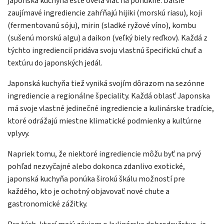
japonská kuchyňa ešte oveľa viac na ponúkne. Ďalšie
zaujímavé ingrediencie zahŕňajú hijiki (morskú riasu), koji
(fermentovanú sóju), mirin (sladké ryžové víno), kombu
(sušenú morskú algu) a daikon (veľký biely reďkov). Každá z
týchto ingrediencií pridáva svoju vlastnú špecifickú chuť a
textúru do japonských jedál.
Japonská kuchyňa tiež vyniká svojím dôrazom na sezónne
ingrediencie a regionálne špeciality. Každá oblasť Japonska
má svoje vlastné jedinečné ingrediencie a kulinárske tradície,
ktoré odrážajú miestne klimatické podmienky a kultúrne
vplyvy.
Napriek tomu, že niektoré ingrediencie môžu byť na prvý
pohľad nezvyčajné alebo dokonca zdanlivo exotické,
japonská kuchyňa ponúka širokú škálu možností pre
každého, kto je ochotný objavovať nové chute a
gastronomické zážitky.