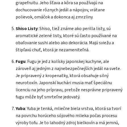
grapefruitu. Jeho šťava a kôra sa používajú na
dochucovanie rôznych jedál a nápojov, vrátane
polievok, omáčok a dokonca aj zmrzliny.
Shiso Listy
: Shiso, tiež známe ako perilla listy, sú
aromatické zelené listy, ktoré sú často používané na
obaľovanie sushi alebo ako dekorácia. Majú sviežu a
štipľavú chuť, ktorá je nezameniteľná.
Fugu
: Fugu je jed z kolísky japonskej kuchyne, ale
zároveň aj jedným z najnebezpečnejších jedál na svete.
Je pripravený z kropenatky, ktorá obsahuje silný
neurotoxín. Japonskí kuchári musia mať špeciálnu
licenciu na jeho prípravu, pretože nesprávne pripravený
fugu môže byť smrteľne jedovatý.
Yuba
: Yuba je tenká, mliečne biela vrstva, ktorá sa tvorí
na povrchu horúceho sójového mlieka počas procesu
výroby tofu. Je to lahodný zdroj bielkovín a má jemnú,