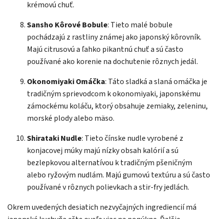
krémovú chuť.
Sansho Kôrové Bobule
: Tieto malé bobule
pochádzajú z rastliny známej ako japonský kôrovník.
Majú citrusovú a ľahko pikantnú chuť a sú často
používané ako korenie na dochutenie rôznych jedál.
Okonomiyaki Omáčka
: Táto sladká a slaná omáčka je
tradičným sprievodcom k okonomiyaki, japonskému
zámockému koláču, ktorý obsahuje zemiaky, zeleninu,
morské plody alebo mäso.
Shirataki Nudle
: Tieto čínske nudle vyrobené z
konjacovej múky majú nízky obsah kalórií a sú
bezlepkovou alternatívou k tradičným pšeničným
alebo ryžovým nudlám. Majú gumovú textúru a sú často
používané v rôznych polievkach a stir-fry jedlách.
Okrem uvedených desiatich nezvyčajných ingrediencií má