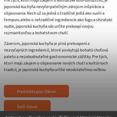
Pre tých, ktorí majú záujem o kulinárske dobrodružstvo, je
japonská kuchyňa nevyčerpateľným zdrojom inšpirácie a
objavovania. Nech už sa jedná o tradičné jedlá ako sushi a
tempuru alebo o netradičné ingrediencie ako fugu a shirataki
nudle, japonská kuchyňa vás určite prekvapí svojou
rozmanitosťou a bohatstvom chutí.
Záverom, japonská kuchyňa je plná prekvapení a
nezvyčajných ingrediencií, ktoré poskytujú bohatú chuťovú
paletu a nezabudnuteľné gastronomické zážitky. Pre tých,
ktorí majú záujem o objavovanie nových chutí a kultúrnych
tradícií, je japonská kuchyňa určite neodolateľnou voľbou.
Predchádzajúci článok
Ďalší článok