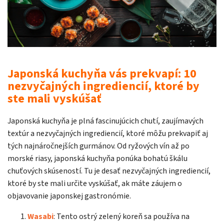
Japonská kuchyňa vás prekvapí: 10
nezvyčajných ingrediencií, ktoré by
ste mali vyskúšať
Japonská kuchyňa je plná fascinujúcich chutí, zaujímavých
textúr a nezvyčajných ingrediencií, ktoré môžu prekvapiť aj
tých najnáročnejších gurmánov. Od ryžových vín až po
morské riasy, japonská kuchyňa ponúka bohatú škálu
chuťových skúseností. Tu je desať nezvyčajných ingrediencií,
ktoré by ste mali určite vyskúšať, ak máte záujem o
objavovanie japonskej gastronómie.
Wasabi
: Tento ostrý zelený koreň sa používa na