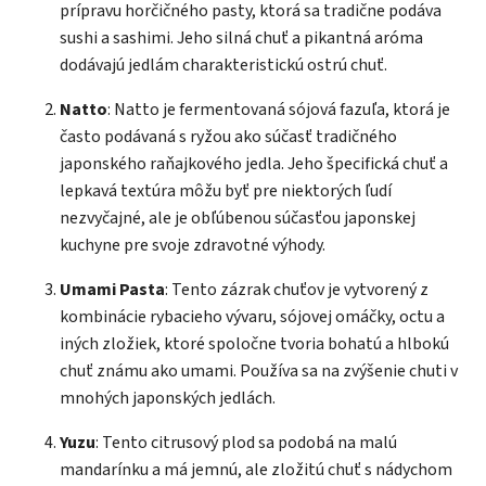
prípravu horčičného pasty, ktorá sa tradične podáva
sushi a sashimi. Jeho silná chuť a pikantná aróma
dodávajú jedlám charakteristickú ostrú chuť.
Natto
: Natto je fermentovaná sójová fazuľa, ktorá je
často podávaná s ryžou ako súčasť tradičného
japonského raňajkového jedla. Jeho špecifická chuť a
lepkavá textúra môžu byť pre niektorých ľudí
nezvyčajné, ale je obľúbenou súčasťou japonskej
kuchyne pre svoje zdravotné výhody.
Umami Pasta
: Tento zázrak chuťov je vytvorený z
kombinácie rybacieho vývaru, sójovej omáčky, octu a
iných zložiek, ktoré spoločne tvoria bohatú a hlbokú
chuť známu ako umami. Používa sa na zvýšenie chuti v
mnohých japonských jedlách.
Yuzu
: Tento citrusový plod sa podobá na malú
mandarínku a má jemnú, ale zložitú chuť s nádychom