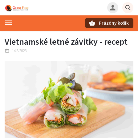
Prázdny košík
Hľadať
Vietnamské letné závitky - recept
14.8.2023