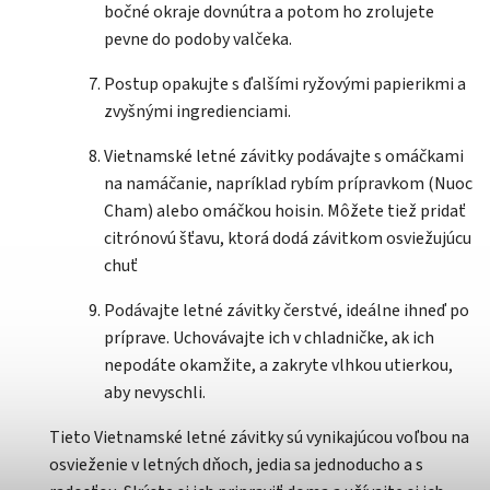
bočné okraje dovnútra a potom ho zrolujete
pevne do podoby valčeka.
Postup opakujte s ďalšími ryžovými papierikmi a
zvyšnými ingredienciami.
Vietnamské letné závitky podávajte s omáčkami
na namáčanie, napríklad rybím prípravkom (Nuoc
Cham) alebo omáčkou hoisin. Môžete tiež pridať
citrónovú šťavu, ktorá dodá závitkom osviežujúcu
chuť
Podávajte letné závitky čerstvé, ideálne ihneď po
príprave. Uchovávajte ich v chladničke, ak ich
nepodáte okamžite, a zakryte vlhkou utierkou,
aby nevyschli.
Tieto Vietnamské letné závitky sú vynikajúcou voľbou na
osvieženie v letných dňoch, jedia sa jednoducho a s