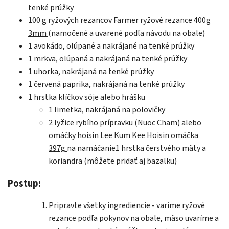
tenké prúžky
100 g ryžových rezancov
Farmer ryžové rezance 400g
3mm
(namočené a uvarené podľa návodu na obale)
1 avokádo, olúpané a nakrájané na tenké prúžky
1 mrkva, olúpaná a nakrájaná na tenké prúžky
1 uhorka, nakrájaná na tenké prúžky
1 červená paprika, nakrájaná na tenké prúžky
1 hrstka klíčkov sóje alebo hrášku
1 limetka, nakrájaná na polovičky
2 lyžice rybího prípravku (Nuoc Cham) alebo
omáčky hoisin
Lee Kum Kee Hoisin omáčka
397g
na namáčanie1 hrstka čerstvého mäty a
koriandra (môžete pridať aj bazalku)
Postup:
Pripravte všetky ingrediencie - varíme ryžové
rezance podľa pokynov na obale, mäso uvaríme a