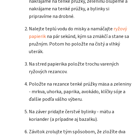
nakrájame na tenké prúžky, zeleninu olúpeme a
nakrájame na tenké prúžky, a bylinky si
pripravíme na drobné.
Nalejte teplú vodu do misky a namáčajte
ryžový
papierik
na pár sekúnd, kým sa zmäkčí a stane sa
pružným. Potom ho položte na čistý a vlhký
uterák.
Na stred papierika položte trochu varených
ryžových rezancov.
Položte na rezance tenké prúžky mäsa a zeleniny
- mrkva, uhorka, paprika, avokádo, klíčky sóje a
ďalšie podľa vášho výberu.
Na záver pridajte čerstvé bylinky - mätu a
koriander (a prípadne aj bazalku).
Závitok zrolujte tým spôsobom, že zložíte dva