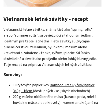
Vietnamské letné závitky - recept
Vietnamské letné závitky, známe tiež ako "spring rolls"
alebo "summer rolls", sú osviežujúci a lahodným jedlom,
ideálnym pre teplé letné dni. Tieto závitky sú zvyčajne
plnené čerstvou zeleninou, bylinkami, mäsom alebo
krevetami a zabalene v tenkej ryžovej placke. Sú ľahko
stráviteľné a skvelé ako predjedlo alebo ľahký hlavný jedlo.
Tu je recept na prípravu Vietnamských letných závitkov:
Suroviny:
10 ryžových papierikov
Bamboo Tree Ryžový papier
340g - 16cm
(dostupných v asijských obchodoch)
200 g vašeho obľúbeného mäsa (kuracie prsia, mleté
hovädzie mäso alebo krevety) - varené a nakrájané na