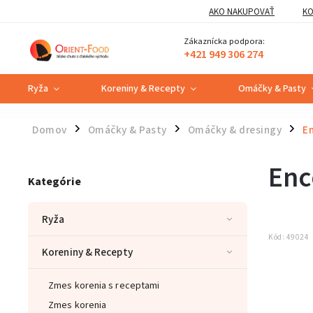
AKO NAKUPOVAŤ
KO
Zákaznícka podpora:
+421 949 306 274
Ryža
Koreniny & Recepty
Omáčky & Pasty
Domov
Omáčky & Pasty
Omáčky & dresingy
En
/
/
/
Enc
Kategórie
Ryža
Kód:
49024
Koreniny & Recepty
Zmes korenia s receptami
Zmes korenia