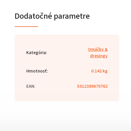
Dodatočné parametre
Omáčky &
Kategória
:
dresingy
Hmotnosť
:
0.142 kg
EAN
:
5012389670762