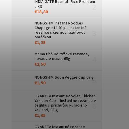
INDIA GATE Basmati Rice Premium
5 kg
€18,80
NONGSHIM Instant Noodles
Chapagetti 140 g – instantné
rezance s čiernou fazuľovou
omáčkou
€1,35
Mama Phó Bò ryžové rezance,
hovädzie mäso, 65g
€2,50
NONGSHIM Soon Veggie Cup 67 g
€1,50
OYAKATA Instant Noodles Chicken
Yakitori Cup – Instantné rezance v
tégliku s príchuťou kuracieho
Yakitori, 93 g
€1,65
OYAKATA Instantné rezance