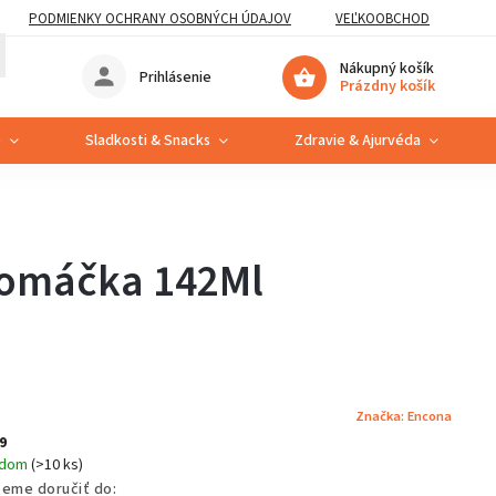
PODMIENKY OCHRANY OSOBNÝCH ÚDAJOV
VEĽKOOBCHOD
Nákupný košík
Prihlásenie
Prázdny košík
e
Sladkosti & Snacks
Zdravie & Ajurvéda
á omáčka 142Ml
Značka:
Encona
9
adom
(>10 ks)
eme doručiť do: