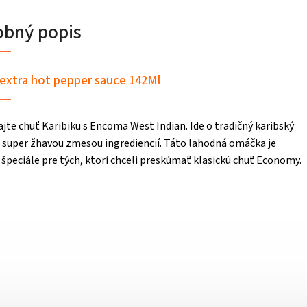
obný popis
extra hot pepper sauce 142Ml
te chuť Karibiku s Encoma West Indian. Ide o tradičný karibský
 super žhavou zmesou ingrediencií. Táto lahodná omáčka je
špeciále pre tých, ktorí chceli preskúmať klasickú chuť Economy.