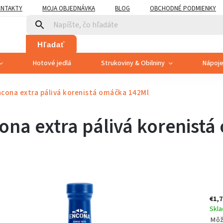
NTAKTY
MOJA OBJEDNÁVKA
BLOG
OBCHODNÉ PODMIENKY
Hľadať
Hotové jedlá
Strukoviny & Obilniny
Nápoj
cona extra pálivá korenistá omáčka 142Ml
ona extra pálivá korenist
€1,7
Skl
Môž