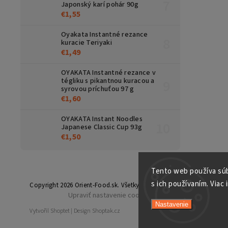
Japonský karí pohár 90g
€1,55
Oyakata Instantné rezance
kuracie Teriyaki
€1,49
OYAKATA Instantné rezance v
tégliku s pikantnou kuracou a
syrovou príchuťou 97 g
€1,60
OYAKATA Instant Noodles
Japanese Classic Cup 93g
€1,50
Tento web používa súb
s ich používaním. Viac 
Copyright 2026
Orient-Food.sk
. Všetky práva vyhradené.
Upraviť nastavenie cookies
Nastavenie
Vytvořil
Shoptet
| Design
Shoptak.cz