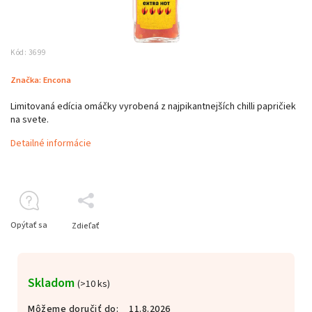
Kód:
3699
Značka:
Encona
Limitovaná edícia omáčky vyrobená z najpikantnejších chilli papričiek
na svete.
Detailné informácie
Opýtať sa
Zdieľať
Skladom
(>10 ks)
Môžeme doručiť do:
11.8.2026