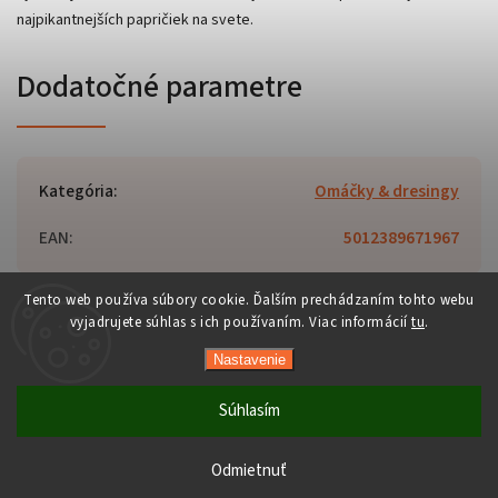
najpikantnejších papričiek na svete.
Dodatočné parametre
Kategória
:
Omáčky & dresingy
EAN
:
5012389671967
Tento web používa súbory cookie. Ďalším prechádzaním tohto webu
vyjadrujete súhlas s ich používaním. Viac informácií
tu
.
Copyright 2026
Orient-Food.sk
. Všetky práva vyhradené.
Nastavenie
Upraviť nastavenie cookies
Vytvořil
Shoptet
| Design
Shoptak.cz
Súhlasím
Počas horúcich dní neodporúčame doručenie do ParcelBoxov.
Produkty citlivé na vysoké teploty nemusia byť pri prevzatí v
Odmietnuť
optimálnom stave.