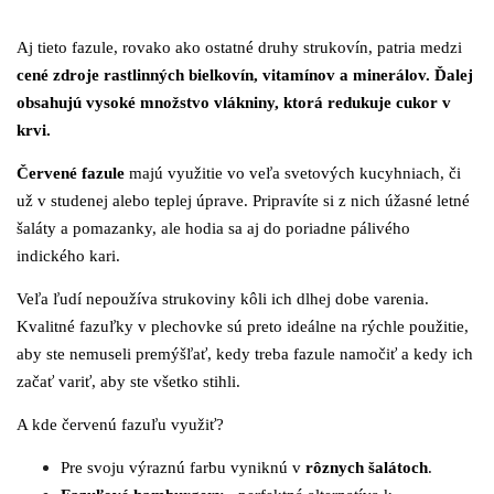
Aj tieto fazule, rovako ako ostatné druhy strukovín, patria medzi
cené zdroje rastlinných bielkovín, vitamínov a minerálov. Ďalej
obsahujú vysoké množstvo vlákniny, ktorá redukuje cukor v
krvi.
Červené fazule
majú využitie vo veľa svetových kucyhniach, či
už v studenej alebo teplej úprave. Pripravíte si z nich úžasné letné
šaláty a pomazanky, ale hodia sa aj do poriadne pálivého
indického kari.
Veľa ľudí nepoužíva strukoviny kôli ich dlhej dobe varenia.
Kvalitné fazuľky v plechovke sú preto ideálne na rýchle použitie,
aby ste nemuseli premýšľať, kedy treba fazule namočiť a kedy ich
začať variť, aby ste všetko stihli.
A kde červenú fazuľu využiť?
Pre svoju výraznú farbu vyniknú v
rôznych šalátoch
.