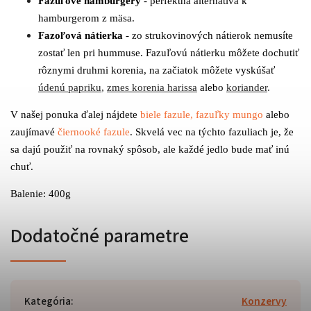
Fazuľové hamburgery
- perfektná alternatíva k
hamburgerom z mäsa.
Fazoľová nátierka
- zo strukovinových nátierok nemusíte
zostať len pri hummuse. Fazuľovú nátierku môžete dochutiť
rôznymi druhmi korenia, na začiatok môžete vyskúšať
údenú papriku
,
zmes korenia harissa
alebo
koriander
.
V našej ponuka ďalej nájdete
biele fazule,
fazuľky mungo
alebo
zaujímavé
čiernooké fazule
. Skvelá vec na týchto fazuliach je, že
sa dajú použiť na rovnaký spôsob, ale každé jedlo bude mať inú
chuť.
Balenie: 400g
Dodatočné parametre
Kategória
:
Konzervy