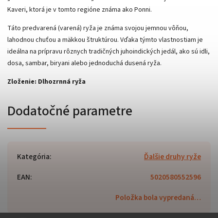
Kaveri, ktorá je v tomto regióne známa ako Ponni.
Táto predvarená (varená) ryža je známa svojou jemnou vôňou,
lahodnou chuťou a mäkkou štruktúrou. Vďaka týmto vlastnostiam je
ideálna na prípravu rôznych tradičných juhoindických jedál, ako sú idli,
dosa, sambar, biryani alebo jednoduchá dusená ryža.
Zloženie: Dlhozrnná ryža
Dodatočné parametre
Kategória
:
Ďalšie druhy ryže
EAN
:
5020580552596
Položka bola vypredaná…