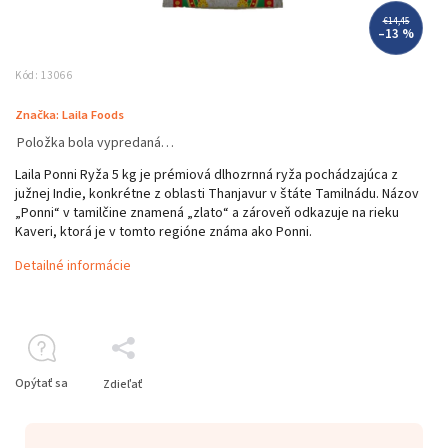
€14,45
–13 %
Kód:
13066
Značka:
Laila Foods
Položka bola vypredaná…
Laila Ponni Ryža 5 kg je prémiová dlhozrnná ryža pochádzajúca z
južnej Indie, konkrétne z oblasti Thanjavur v štáte Tamilnádu. Názov
„Ponni“ v tamilčine znamená „zlato“ a zároveň odkazuje na rieku
Kaveri, ktorá je v tomto regióne známa ako Ponni.
Detailné informácie
Opýtať sa
Zdieľať