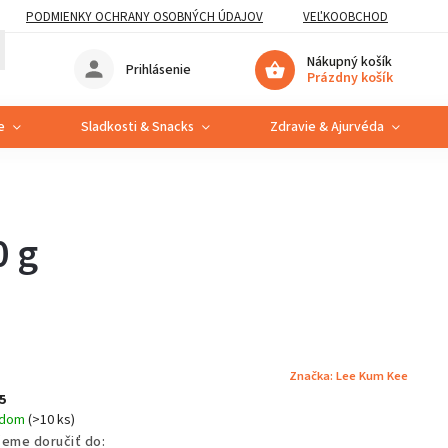
PODMIENKY OCHRANY OSOBNÝCH ÚDAJOV
VEĽKOOBCHOD
Nákupný košík
Prihlásenie
Prázdny košík
e
Sladkosti & Snacks
Zdravie & Ajurvéda
0 g
Značka:
Lee Kum Kee
5
adom
(>10 ks)
eme doručiť do: