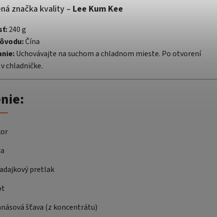
ná značka kvality –
Lee Kum Kee
ť:
240 g
pôvodu:
Čína
nie:
Uchovávajte na suchom a chladnom mieste. Po otvorení
 v chladničke.
nie:
or
da
adajkový pretlak
ot
násová šťava (z koncentrátu)