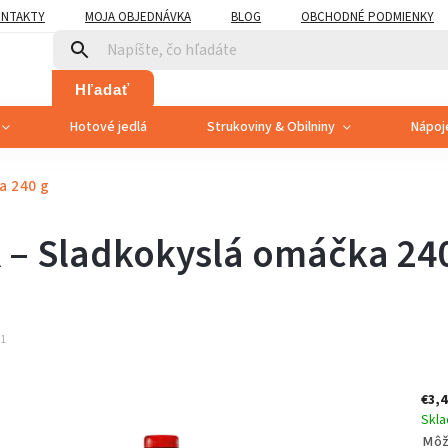
NTAKTY
MOJA OBJEDNÁVKA
BLOG
OBCHODNÉ PODMIENKY
Hľadať
Hotové jedlá
Strukoviny & Obilniny
Nápoj
a 240 g
 – Sladkokyslá omáčka 24
71
€3,4
Skl
Môž