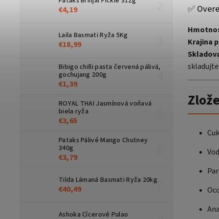
Pataks Brinjal Pickle 312g
✅ Overe
€4,19
Hmotnos
Laila Basmati Ryža 5Kg
Krajina 
€18,99
Skladova
skladujte
Bibigo chilli pasta červená pálivá,
gochujang 200g
€1,39
Zlože
ROYAL THAI Jasmínová voňavá
biela ryža
€3,65
Cuk
Pataks Pálivé Mango Chutney
340g
Vo
€3,79
Par
Tilda Lámaná Basmati Ryža 20kg
€40,49
Oc
Ana
Ashoka Cícerové Pulao