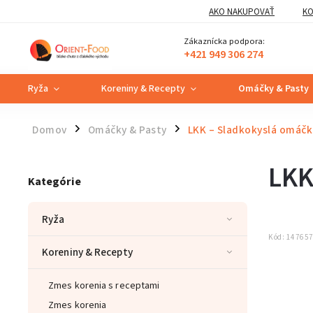
AKO NAKUPOVAŤ
KO
Zákaznícka podpora:
+421 949 306 274
Ryža
Koreniny & Recepty
Omáčky & Pasty
Domov
Omáčky & Pasty
LKK – Sladkokyslá omáčk
/
/
LKK
Kategórie
Ryža
Kód:
14765
Koreniny & Recepty
Zmes korenia s receptami
Zmes korenia