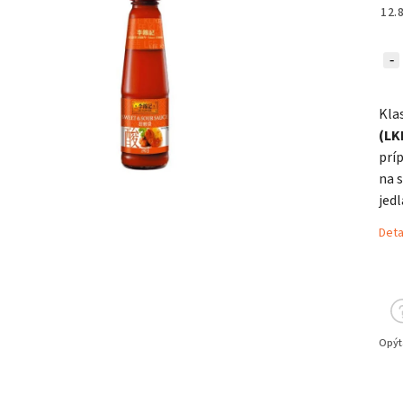
12.
Kla
(LK
prí
na 
jed
Deta
Opýt