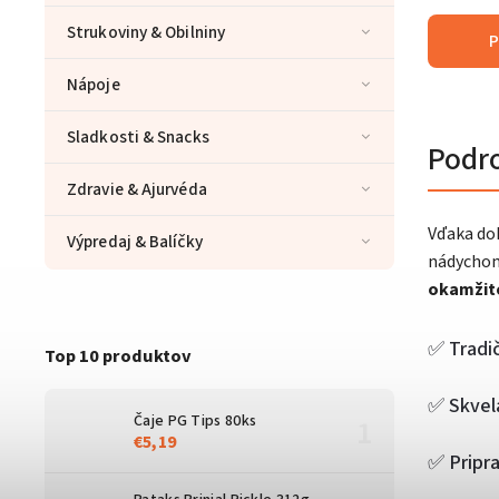
Strukoviny & Obilniny
P
Nápoje
Sladkosti & Snacks
Podr
Zdravie & Ajurvéda
Vďaka dok
Výpredaj & Balíčky
nádychom
okamžité
✅ Tradi
Top 10 produktov
✅ Skvel
Čaje PG Tips 80ks
€5,19
✅ Pripra