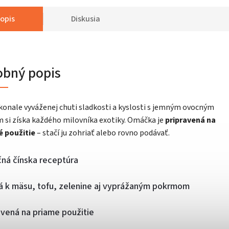
opis
Diskusia
obný popis
onale vyváženej chuti sladkosti a kyslosti s jemným ovocným
 si získa každého milovníka exotiky. Omáčka je
pripravená na
 použitie
– stačí ju zohriať alebo rovno podávať.
čná čínska receptúra
á k mäsu, tofu, zelenine aj vyprážaným pokrmom
vená na priame použitie