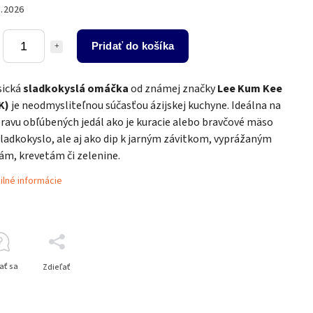
8.2026
Pridať do košíka
sická
sladkokyslá omáčka
od známej značky
Lee Kum Kee
K)
je neodmysliteľnou súčasťou ázijskej kuchyne. Ideálna na
pravu obľúbených jedál ako je kuracie alebo bravčové mäso
sladkokyslo, ale aj ako dip k jarným závitkom, vyprážaným
lám, krevetám či zelenine.
ilné informácie
ať sa
Zdieľať