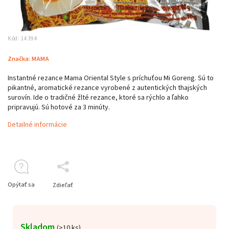
Kód:
14394
Značka:
MAMA
Instantné rezance Mama Oriental Style s príchuťou Mi Goreng. Sú to
pikantné, aromatické rezance vyrobené z autentických thajských
surovín. Ide o tradičné žlté rezance, ktoré sa rýchlo a ľahko
pripravujú. Sú hotové za 3 minúty.
Detailné informácie
Opýtať sa
Zdieľať
Skladom
(>10 ks)