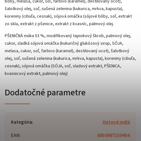
bôby, melasa, cukor, soľ, farbivo (karamel), destilovaný ocot),
šalotkový olej, soľ, sušená zelenina (kukurica, mrkva, kapusta),
koreniny (cibuľa, cesnak), sójová omáčka (sójové bôby, soľ, extrakt
zo skla, extrakt z pšenice, extrakt z kvasníc, palmový olej.
PŠENIČNÁ múka 53 %, modifikovaný tapiokový škrob, palmový olej,
cukor, sladká sójová omáčka (kukuričný glukózový sirup, SÓJA,
melasa, cukor, soľ, farbivo (karamel), destilovaný ocot), šalotkový
olej, soľ, sušená zelenina (kukurica, mrkva, kapusta), koreniny (cibuľa,
cesnak), sójová omáčka (SÓJA, soľ, sladový extrakt, PŠENICA,
kvasnicový extrakt, palmový olej)
Dodatočné parametre
Kategória
:
Hotové jedlá
EAN
:
8850987150456