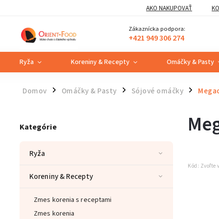
AKO NAKUPOVAŤ
KO
Zákaznícka podpora:
+421 949 306 274
Ryža
Koreniny & Recepty
Omáčky & Pasty
Domov
Omáčky & Pasty
Sójové omáčky
Megac
/
/
/
Meg
Kategórie
Ryža
Kód:
Zvoľte 
Koreniny & Recepty
Zmes korenia s receptami
Zmes korenia