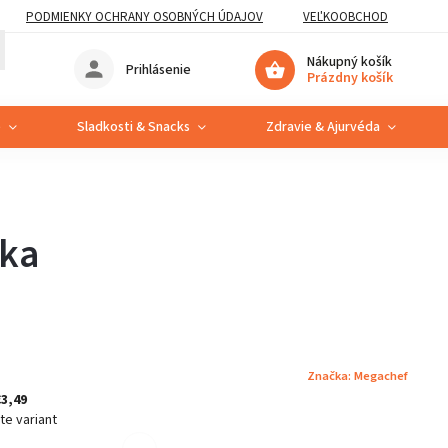
PODMIENKY OCHRANY OSOBNÝCH ÚDAJOV
VEĽKOOBCHOD
Nákupný košík
Prihlásenie
Prázdny košík
e
Sladkosti & Snacks
Zdravie & Ajurvéda
čka
Značka:
Megachef
€3,49
te variant