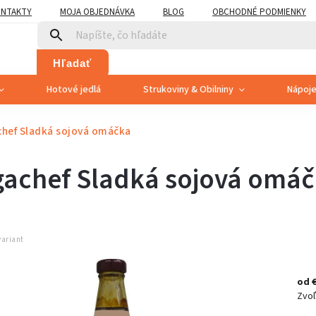
NTAKTY
MOJA OBJEDNÁVKA
BLOG
OBCHODNÉ PODMIENKY
Hľadať
Hotové jedlá
Strukoviny & Obilniny
Nápoj
hef Sladká sojová omáčka
achef Sladká sojová omá
variant
od
Zvoľ