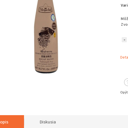
Var
Môž
Zvo
Deta
Opýt
opis
Diskusia