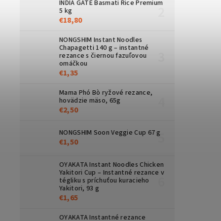
INDIA GATE Basmati Rice Premium
5 kg
€18,80
NONGSHIM Instant Noodles
Chapagetti 140 g – instantné
rezance s čiernou fazuľovou
omáčkou
€1,35
Mama Phó Bò ryžové rezance,
hovädzie mäso, 65g
€2,50
NONGSHIM Soon Veggie Cup 67 g
€1,50
OYAKATA Instant Noodles Chicken
Yakitori Cup – Instantné rezance v
tégliku s príchuťou kuracieho
Yakitori, 93 g
€1,65
OYAKATA Instantné rezance