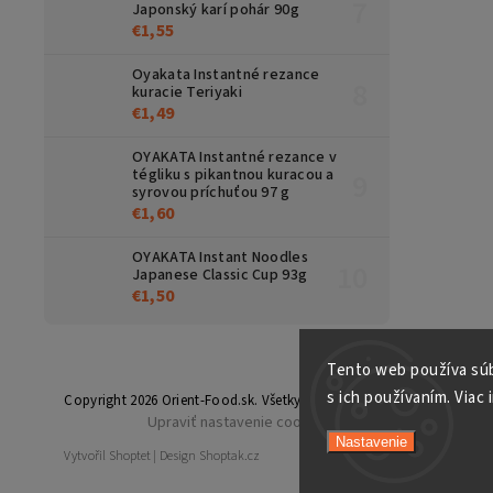
Japonský karí pohár 90g
€1,55
Oyakata Instantné rezance
kuracie Teriyaki
€1,49
OYAKATA Instantné rezance v
tégliku s pikantnou kuracou a
syrovou príchuťou 97 g
€1,60
OYAKATA Instant Noodles
Japanese Classic Cup 93g
€1,50
Tento web používa súb
s ich používaním. Viac 
Copyright 2026
Orient-Food.sk
. Všetky práva vyhradené.
Upraviť nastavenie cookies
Nastavenie
Vytvořil
Shoptet
| Design
Shoptak.cz