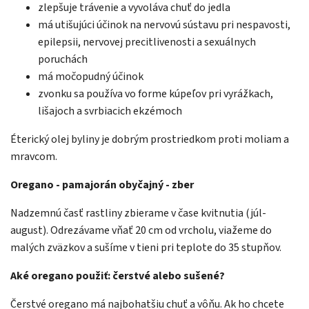
zlepšuje trávenie a vyvoláva chuť do jedla
má utišujúci účinok na nervovú sústavu pri nespavosti,
epilepsii, nervovej precitlivenosti a sexuálnych
poruchách
má močopudný účinok
zvonku sa používa vo forme kúpeľov pri vyrážkach,
lišajoch a svrbiacich ekzémoch
Éterický olej byliny je dobrým prostriedkom proti moliam a
mravcom.
Oregano - pamajorán obyčajný - zber
Nadzemnú časť rastliny zbierame v čase kvitnutia (júl-
august). Odrezávame vňať 20 cm od vrcholu, viažeme do
malých zväzkov a sušíme v tieni pri teplote do 35 stupňov.
Aké oregano použiť: čerstvé alebo sušené?
Čerstvé oregano má najbohatšiu chuť a vôňu. Ak ho chcete