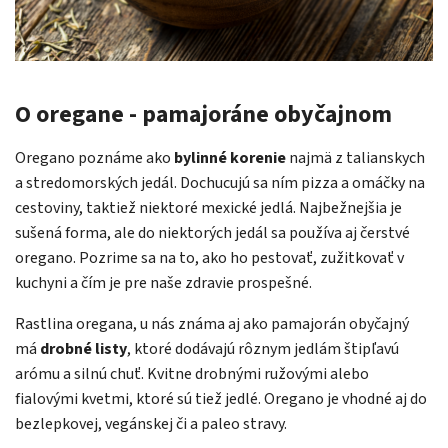
O oregane - pamajoráne obyčajnom
Oregano poznáme ako
bylinné korenie
najmä z talianskych
a stredomorských jedál. Dochucujú sa ním pizza a omáčky na
cestoviny, taktiež niektoré mexické jedlá. Najbežnejšia je
sušená forma, ale do niektorých jedál sa používa aj čerstvé
oregano. Pozrime sa na to, ako ho pestovať, zužitkovať v
kuchyni a čím je pre naše zdravie prospešné.
Rastlina oregana, u nás známa aj ako pamajorán obyčajný
má
drobné listy
, ktoré dodávajú rôznym jedlám štipľavú
arómu a silnú chuť. Kvitne drobnými ružovými alebo
fialovými kvetmi, ktoré sú tiež jedlé. Oregano je vhodné aj do
bezlepkovej, vegánskej či a paleo stravy.