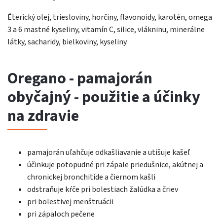
Éterický olej, triesloviny, horčiny, flavonoidy, karotén, omega
3 a 6 mastné kyseliny, vitamín C, silice, vlákninu, minerálne
látky, sacharidy, bielkoviny, kyseliny.
Oregano - pamajorán
obyčajný - použitie a účinky
na zdravie
pamajorán uľahčuje odkašliavanie a utišuje kašeľ
účinkuje potopudné pri zápale priedušnice, akútnej a
chronickej bronchitíde a čiernom kašli
odstraňuje kŕče pri bolestiach žalúdka a čriev
pri bolestivej menštruácii
pri zápaloch pečene