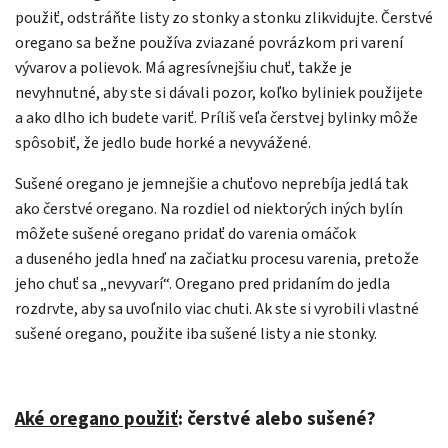
použiť, odstráňte listy zo stonky a stonku zlikvidujte. Čerstvé
oregano sa bežne používa zviazané povrázkom pri varení
vývarov a polievok. Má agresívnejšiu chuť, takže je
nevyhnutné, aby ste si dávali pozor, koľko byliniek použijete
a ako dlho ich budete variť. Príliš veľa čerstvej bylinky môže
spôsobiť, že jedlo bude horké a nevyvážené.
Sušené oregano je jemnejšie a chuťovo neprebíja jedlá tak
ako čerstvé oregano. Na rozdiel od niektorých iných bylín
môžete sušené oregano pridať do varenia omáčok
a duseného jedla hneď na začiatku procesu varenia, pretože
jeho chuť sa „nevyvarí“. Oregano pred pridaním do jedla
rozdrvte, aby sa uvoľnilo viac chuti. Ak ste si vyrobili vlastné
sušené oregano, použite iba sušené listy a nie stonky.
Aké oregano použiť
: čerstvé alebo sušené?