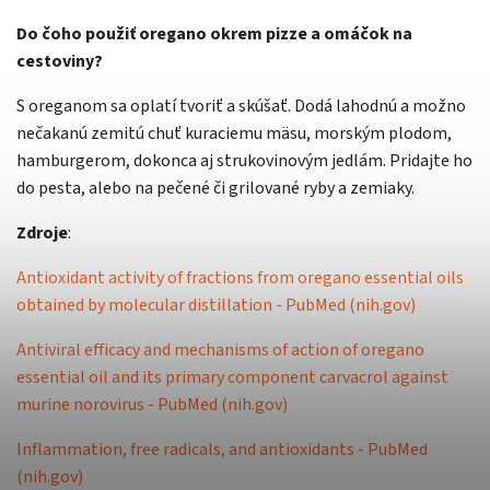
Do čoho použiť oregano okrem pizze a omáčok na
cestoviny?
S oreganom sa oplatí tvoriť a skúšať. Dodá lahodnú a možno
nečakanú zemitú chuť kuraciemu mäsu, morským plodom,
hamburgerom, dokonca aj strukovinovým jedlám. Pridajte ho
do pesta, alebo na pečené či grilované ryby a zemiaky.
Zdroje
:
Antioxidant activity of fractions from oregano essential oils
obtained by molecular distillation - PubMed (nih.gov)
Antiviral efficacy and mechanisms of action of oregano
essential oil and its primary component carvacrol against
murine norovirus - PubMed (nih.gov)
Inflammation, free radicals, and antioxidants - PubMed
(nih.gov)