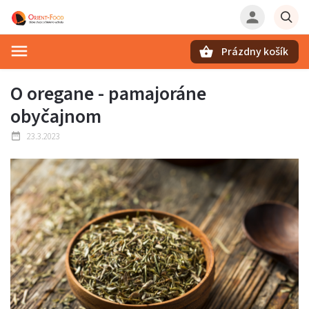
Prázdny košík
Hľadať
O oregane - pamajoráne
obyčajnom
23.3.2023