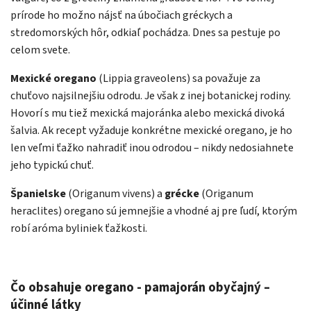
prírode ho možno nájsť na úbočiach gréckych a
stredomorských hôr, odkiaľ pochádza. Dnes sa pestuje po
celom svete.
Mexické oregano
(Lippia graveolens) sa považuje za
chuťovo najsilnejšiu odrodu. Je však z inej botanickej rodiny.
Hovorí s mu tiež mexická majoránka alebo mexická divoká
šalvia. Ak recept vyžaduje konkrétne mexické oregano, je ho
len veľmi ťažko nahradiť inou odrodou – nikdy nedosiahnete
jeho typickú chuť.
Španielske
(Origanum vivens) a
grécke
(Origanum
heraclites) oregano sú jemnejšie a vhodné aj pre ľudí, ktorým
robí aróma byliniek ťažkosti.
Čo obsahuje oregano - pamajorán obyčajný –
účinné látky