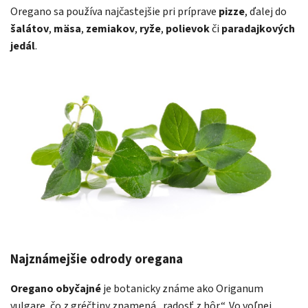
Oregano sa používa najčastejšie pri príprave
pizze
, ďalej do
šalátov
,
mäsa
,
zemiakov
,
ryže
,
polievok
či
paradajkových
jedál
.
Najznámejšie odrody oregana
Oregano obyčajné
je botanicky známe ako Origanum
vulgare, čo z gréčtiny znamená „radosť z hôr“. Vo voľnej