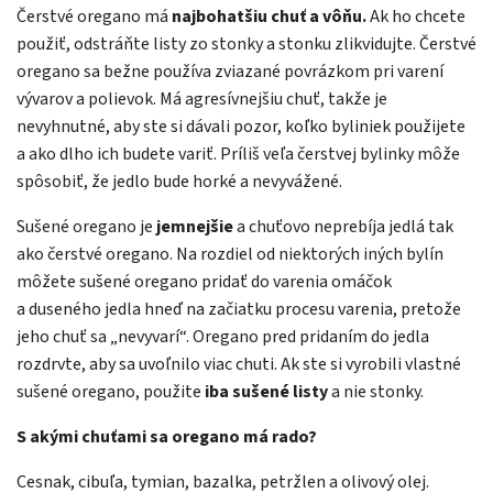
Čerstvé oregano má
najbohatšiu chuť a vôňu.
Ak ho chcete
použiť, odstráňte listy zo stonky a stonku zlikvidujte. Čerstvé
oregano sa bežne používa zviazané povrázkom pri varení
vývarov a polievok. Má agresívnejšiu chuť, takže je
nevyhnutné, aby ste si dávali pozor, koľko byliniek použijete
a ako dlho ich budete variť. Príliš veľa čerstvej bylinky môže
spôsobiť, že jedlo bude horké a nevyvážené.
Sušené oregano je
jemnejšie
a chuťovo neprebíja jedlá tak
ako čerstvé oregano. Na rozdiel od niektorých iných bylín
môžete sušené oregano pridať do varenia omáčok
a duseného jedla hneď na začiatku procesu varenia, pretože
jeho chuť sa „nevyvarí“. Oregano pred pridaním do jedla
rozdrvte, aby sa uvoľnilo viac chuti. Ak ste si vyrobili vlastné
sušené oregano, použite
iba sušené listy
a nie stonky.
S akými chuťami sa oregano má rado?
Cesnak, cibuľa, tymian, bazalka, petržlen a olivový olej.