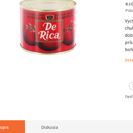
6.1
Pol
Vych
chut
dob
prís
boh
Deta
Opýt
opis
Diskusia