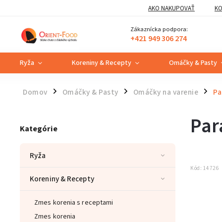
AKO NAKUPOVAŤ
KO
Zákaznícka podpora:
+421 949 306 274
Ryža
Koreniny & Recepty
Omáčky & Pasty
Domov
Omáčky & Pasty
Omáčky na varenie
Pa
/
/
/
Par
Kategórie
Ryža
Kód:
14726
Koreniny & Recepty
Zmes korenia s receptami
Zmes korenia