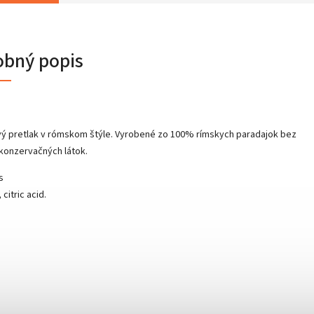
obný popis
vý pretlak v rómskom štýle. Vyrobené zo 100% rímskych paradajok bez
konzervačných látok.
s
citric acid.