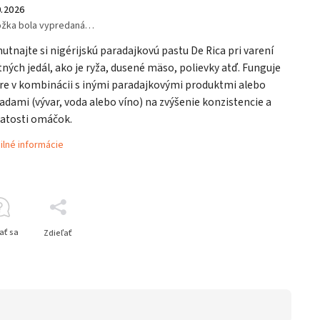
0.2026
ožka bola vypredaná…
utnajte si nigérijskú paradajkovú pastu De Rica pri varení
ných jedál, ako je ryža, dusené mäso, polievky atď. Funguje
re v kombinácii s inými paradajkovými produktmi alebo
adami (vývar, voda alebo víno) na zvýšenie konzistencie a
atosti omáčok.
ilné informácie
ať sa
Zdieľať