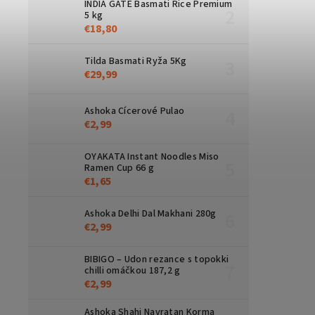
INDIA GATE Basmati Rice Premium
5 kg
€18,80
Tilda Basmati Ryža 5Kg
€29,99
Ashoka Cícerové Pulao
€2,99
OYAKATA Instant Noodles Miso
Ramen Cup 66 g
€1,65
Ashoka Delhi Dal Makhani 280g
€2,99
BIBIGO – Udon rezance s topokki
chilli omáčkou 187,2 g
€2,99
Ashoka Shahi Navratan Korma