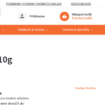
PODMIENKY OCHRANY OSOBNÝCH ÚDAJOV
VEĽKOOBCHOD
Nákupný košík
Prihlásenie
Prázdny košík
e
Sladkosti & Snacks
Zdravie & Ajurvéda
10g
Značka:
De Rica
9
koro budem skladom
eme doručiť do: