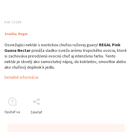
Kód:
15188
Značka:
Regal
Osviežujúci nektár s exotickou chuťou ružovej guavy!
REGAL Pink
Guava Nectar
prináša sladko-sviežu arómu tropického ovocia, ktoré
si zachováva prirodzenú ovocnú chuť aj intenzívnu farbu. Tento
nektár je skvelý ako samostatný nápoj, do kokteilov, smoothie alebo
ako chuťový doplnok k jedlu.
Detailné informácie
Opýtať sa
Zdieľať