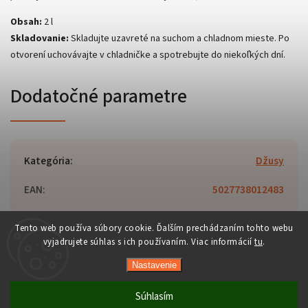
Obsah:
2 l
Skladovanie:
Skladujte uzavreté na suchom a chladnom mieste. Po
otvorení uchovávajte v chladničke a spotrebujte do niekoľkých dní.
Dodatočné parametre
Kategória
:
Džusy
EAN
:
5027738012483
Tento web používa súbory cookie. Ďalším prechádzaním tohto webu
vyjadrujete súhlas s ich používaním. Viac informácií
tu
.
Copyright 2026
Orient-Food.sk
. Všetky práva vyhradené.
Nastavenie
Upraviť nastavenie cookies
Vytvořil
Shoptet
| Design
Shoptak.cz
Súhlasím