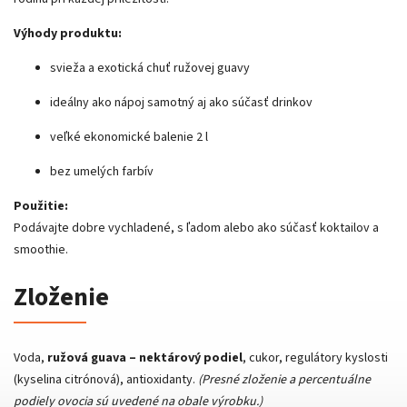
Výhody produktu:
svieža a exotická chuť ružovej guavy
ideálny ako nápoj samotný aj ako súčasť drinkov
veľké ekonomické balenie 2 l
bez umelých farbív
Použitie:
Podávajte dobre vychladené, s ľadom alebo ako súčasť koktailov a
smoothie.
Zloženie
Voda,
ružová guava – nektárový podiel
, cukor, regulátory kyslosti
(kyselina citrónová), antioxidanty.
(Presné zloženie a percentuálne
podiely ovocia sú uvedené na obale výrobku.)