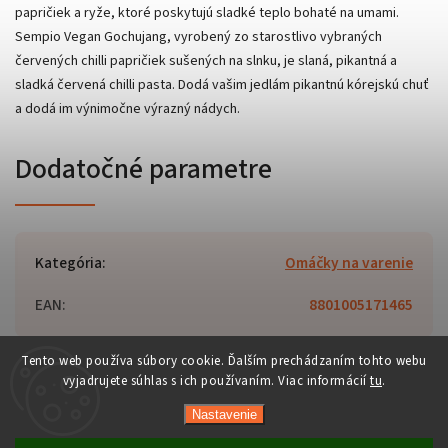
papričiek a ryže, ktoré poskytujú sladké teplo bohaté na umami.
Sempio Vegan Gochujang, vyrobený zo starostlivo vybraných
červených chilli papričiek sušených na slnku, je slaná, pikantná a
sladká červená chilli pasta. Dodá vašim jedlám pikantnú kórejskú chuť
a dodá im výnimočne výrazný nádych.
Dodatočné parametre
Kategória
:
Omáčky na varenie
EAN
:
8801005171465
Tento web používa súbory cookie. Ďalším prechádzaním tohto webu
vyjadrujete súhlas s ich používaním. Viac informácií
tu
.
Copyright 2026
Orient-Food.sk
. Všetky práva vyhradené.
Nastavenie
Upraviť nastavenie cookies