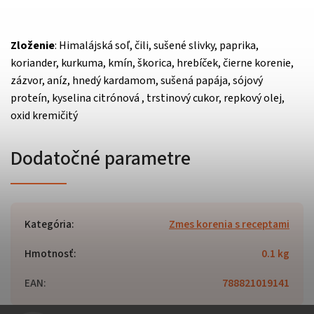
Zloženie
: Himalájská soľ, čili, sušené slivky, paprika,
koriander, kurkuma, kmín, škorica, hrebíček, čierne korenie,
zázvor, aníz, hnedý kardamom, sušená papája, sójový
proteín, kyselina citrónová , trstinový cukor, repkový olej,
oxid kremičitý
Dodatočné parametre
Kategória
:
Zmes korenia s receptami
Hmotnosť
:
0.1 kg
EAN
:
788821019141