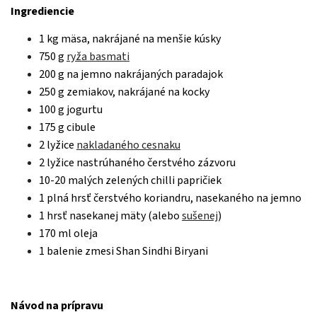
Ingrediencie
1 kg mäsa, nakrájané na menšie kúsky
750 g
ryža basmati
200 g na jemno nakrájaných paradajok
250 g zemiakov, nakrájané na kocky
100 g jogurtu
175 g cibule
2 lyžice
nakladaného cesnaku
2 lyžice nastrúhaného čerstvého zázvoru
10-20 malých zelených chilli papričiek
1 plná hrsť čerstvého koriandru, nasekaného na jemno
1 hrsť nasekanej mäty (alebo
sušenej
)
170 ml oleja
1 balenie zmesi Shan Sindhi Biryani
Návod na prípravu