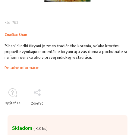
Kód:
783
Značka:
Shan
"Shan" Sindhi Biryani je zmes tradičného korenia, vďaka ktorému
pripavíte vynikajúce orientálne biryani aj u vás doma a pochutnáte si
na ňom rovnako ako v pravej indickej reštaurácií.
Detailné informácie
Opýtať sa
Zdieľať
Skladom
(>10 ks)