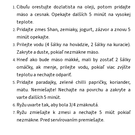
Cibuľu orestujte dozlatista na oleji, potom pridajte
mäso a cesnak. Opekajte dalších 5 minút na vysokej
teplote.
Pridajte zmes Shan, zemiaky, jogurt, zázvor a znovu 5
minút opekajte.
Prilejte vodu (4 šálky na hovädzie, 2 šálky na kuracie).
Zakryte a duste, pokiaľ nezmäkne mäso.
Hneď ako bude mäso mäkké, mali by zostať 2 šálky
omáčky, ak menje, prilejte vodu, pokiaľ viac zvýšte
teplotu a nechajte odpariť.
Pridajte paradajky, zelené chilli papričky, koriander,
mätu. Nemiešajte! Nechajte na povrchu a zakryte a
varte ďalších 5 minút.
Ryžu uvarte tak, aby bola 3/4 zmäknutá.
Ryžu zmiešajte k zmesi a nechajte 5 miút pokiaľ
nezmäkne. Pred servírovaním premiešajte.