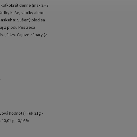
ekoľkokrát denne (max 2 - 3
šetky kaše, vločky alebo
iánskeho
: Sušený plod sa
Čaj z plodu Pestreca
žívajú tzv. čajové zápary (z
.
.
vová hodnota) Tuk 21g -
ľ 0,01 g - 0,16%