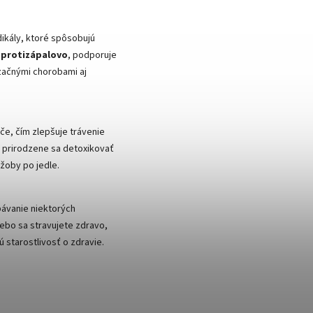
dikály, ktoré spôsobujú
í
protizápalovo
, podporuje
izačnými chorobami aj
lče, čím zlepšuje trávenie
 prirodzene sa detoxikovať
ažoby po jedle.
bávanie niektorých
lebo sa stravujete zdravo,
 starostlivosť o zdravie.