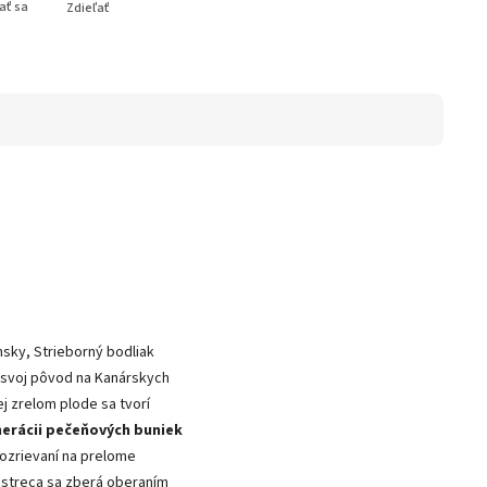
ať sa
Zdieľať
sky, Strieborný bodliak
má svoj pôvod na Kanárskych
j zrelom plode sa tvorí
erácii pečeňových buniek
dozrievaní na prelome
Pestreca sa zberá oberaním