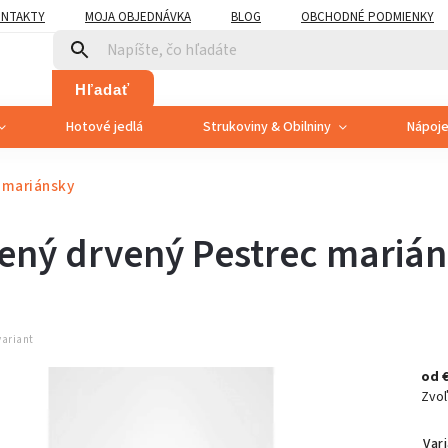
NTAKTY
MOJA OBJEDNÁVKA
BLOG
OBCHODNÉ PODMIENKY
Hľadať
Hotové jedlá
Strukoviny & Obilniny
Nápoj
 mariánsky
ený drvený Pestrec mariá
variant
od
Zvoľ
Var