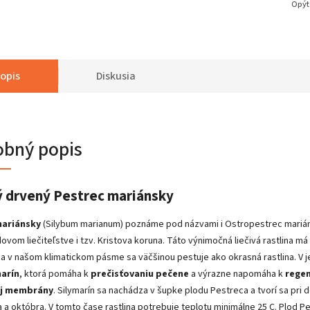
Opýt
opis
Diskusia
obný popis
 drvený Pestrec mariánsky
mariánsky
(Silybum marianum) poznáme pod názvami i Ostropestrec marián
dovom liečiteľstve i tzv. Kristova koruna. Táto výnimočná liečivá rastlina 
a v našom klimatickom pásme sa väčšinou pestuje ako okrasná rastlina. V je
marín
, ktorá pomáha k
prečisťovaniu pečene
a výrazne napomáha k
regen
j
membrány
. Silymarín sa nachádza v šupke plodu Pestreca a tvorí sa pri 
a októbra. V tomto čase rastlina potrebuje teplotu minimálne 25 C. Plod 