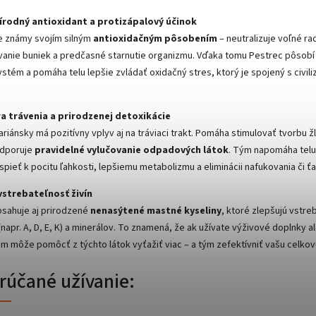
prírodný antioxidant a protizápalový účinok
je známy svojím silným
antioxidačným pôsobením
– neutralizuje voľné ra
anie buniek a predčasné starnutie organizmu. Vďaka tomu Pestrec pôsob
ystém a pomáha telu lepšie zvládať oxidačný stres, ktorý je spojený s civil
a trávenia a prirodzenej detoxikácie
riánsky má pozitívny vplyv aj na tráviaci trakt. Pomáha stimulovať tvorbu ž
odporuje
pravidelné vylučovanie odpadových látok
. Tým napomáha telu
spieť k pocitu ľahkosti, lepšiemu metabolizmu a eliminácii nafukovania či ť
 vstrebateľnosť živín
sahuje aj prirodzené
nenasýtené mastné kyseliny
, ktoré zlepšujú vstre
(napr. A, D, E, K) a minerálov. To znamená, že ak užívate výživové doplnky a
m môže pomôcť z týchto látok vyťažiť viac – a tým zefektívniť vašu celkovú
účané užívanie: