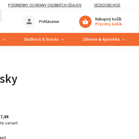
PODMIENKY OCHRANY OSOBNÝCH ÚDAJOV
VEĽKOOBCHOD
Nákupný košík
Prihlásenie
Prázdny košík
e
Sladkosti & Snacks
Zdravie & Ajurvéda
nsky
€7,89
te variant
iant