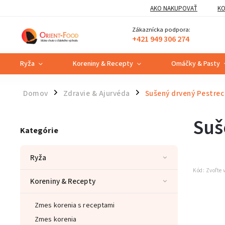
AKO NAKUPOVAŤ
KO
Zákaznícka podpora:
+421 949 306 274
Ryža
Koreniny & Recepty
Omáčky & Pasty
Domov
Zdravie & Ajurvéda
Sušený drvený Pestrec
/
/
Suš
Kategórie
Ryža
Kód:
Zvoľte 
Koreniny & Recepty
Zmes korenia s receptami
Zmes korenia