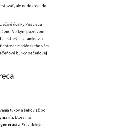
pestovať, ale nedozreje do
. Liečivé účinky Pestreca
l pečene. Veľkým pozitívom
ť niektorých vitamínov a
od Pestreca mariánskeho vám
 pečeňové bunky pečeňovej
reca
ania tukov a liekov až po
lymarín
, ktorá má
egeneráciu
. Pravidelným