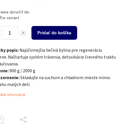
eme doručiť do:
ľte variant
Pridať do košíka
tky popis:
Najúčinnejšia liečivá bylina pre regeneráciu
ene. Naštartuje systém trávenia, detoxikácie črevného traktu
lučovania.
enie:
900 g / 2000 g
zornenie:
Skladujte na suchom a chladnom mieste mimo
ahu malých detí.
ilné informácie