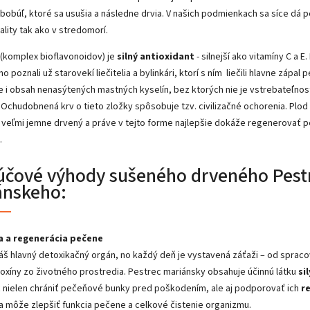
 bobúľ, ktoré sa usušia a následne drvia. V našich podmienkach sa síce dá 
ality tak ako v stredomorí.
(komplex bioflavonoidov) je
silný antioxidant
- silnejší ako vitamíny C a E
 poznali už starovekí liečitelia a bylinkári, ktorí s ním liečili hlavne zápa
e i obsah nenasýtených mastných kyselín, bez ktorých nie je vstrebateľnos
 Ochudobnená krv o tieto zložky spôsobuje tzv. civilizačné ochorenia. Pl
veľmi jemne drvený a práve v tejto forme najlepšie dokáže regenerovať
.
účové výhody sušeného drveného Pest
ánskeho:
a a regenerácia pečene
áš hlavný detoxikačný orgán, no každý deň je vystavená záťaži – od spracov
 toxíny zo životného prostredia. Pestrec mariánsky obsahuje účinnú látku
si
nielen chrániť pečeňové bunky pred poškodením, ale aj podporovať ich
r
a môže zlepšiť funkcia pečene a celkové čistenie organizmu.