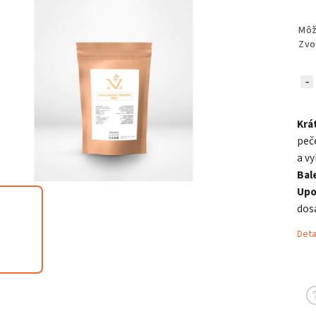
Môž
Zvo
Krá
peč
a vy
Bal
Upo
dos
Deta