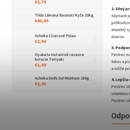
€3,79
2. Silný 
Tilda Lámaná Basmati Ryža 20kg
Silymarín 
€40,49
poškodzov
imunitný s
Ashoka Cícerové Pulao
únavou.
€2,99
3. Podpor
Oyakata Instantné rezance
Pestrec ma
kuracie Teriyaki
tukov a p
€1,49
a môže pri
Ashoka Delhi Dal Makhani 280g
4. Lepšia
€2,99
Pestrec ob
vitamínov 
Pestrec vá
Odpor