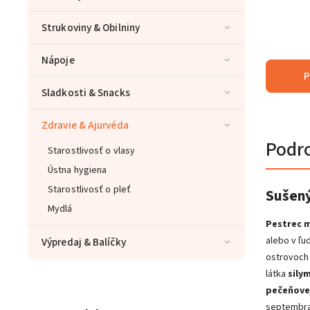
Strukoviny & Obilniny
Nápoje
P
Sladkosti & Snacks
Zdravie & Ajurvéda
Podr
Starostlivosť o vlasy
Ústna hygiena
Starostlivosť o pleť
Sušený
Mydlá
Pestrec 
alebo v ľu
Výpredaj & Balíčky
ostrovoch 
látka
sily
pečeňove
septembra 