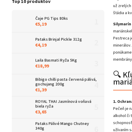
Top 10 produktov
už zrelých
štádia a kv
Čaje PG Tips 80ks
€5,19
Silymarín
mariánskeho
Pestreca j
Pataks Brinjal Pickle 312g
€4,19
minerálov.
ponúkame 
membrány
Laila Basmati Ryža 5Kg
€18,99
🔍 Kľ
mari
Bibigo chilli pasta červená pálivá,
gochujang 200g
€1,39
ROYAL THAI Jasmínová voňavá
1. Ochran
biela ryža
Pečeň je n
€3,65
alkohol či
schopnosť 
Pataks Pálivé Mango Chutney
340g
užívaním s