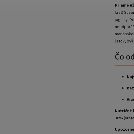
Priame už
krát) Suše
jogurty. D
neodporúča
mariánsk
listov, byl
Čo od
Naj
Bez
Via
Nutričné
30% (vráta
Upozorne