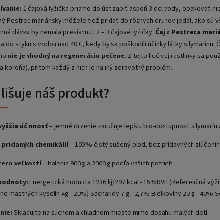
ívanie:
1 čajová lyžička priamo do úst zapiť aspoň 3 dcl vody, opakovať ni
ný Pestrec mariánsky môžete tiež pridať do rôznych druhov jedál, ako sú v
enná dávka by nemala presiahnuť 2 – 3 čajové lyžičky.
Čaj z Pestreca mar
 do styku s vodou nad 40 C, kedy by sa poškodili účinky látky silymarínu. 
eho
nie je vhodný na regeneráciu
pečene
. Z tejto liečivej rastlinky sa pou
i a koreňa), pritom každý z nich je na iný zdravotný problém.
lišuje náš produkt?
vyššia účinnosť
– jemné drvenie zaručuje lepšiu bio‑dostupnosť silymarínu
 pridaných chemikálií
– 100 % čistý sušený plod, bez prídavných zlúčenín
cero veľkostí
– balenia 900 g a 2000 g podľa vašich potrieb.
 hodnoty:
Energetická hodnota 1236 kj/297 kcal - 15%RVH (Referenčná výži
ne mastných kyselín 4g - 20%) Sacharidy 7 g - 2,7% Bielkoviny 20 g - 40% So
nie:
Skladujte na suchom a chladnom mieste mimo dosahu malých detí.