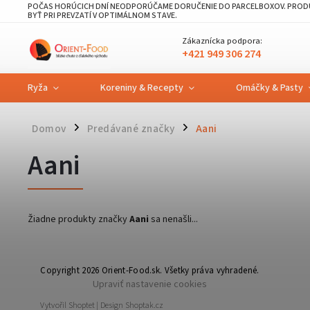
POČAS HORÚCICH DNÍ NEODPORÚČAME DORUČENIE DO PARCELBOXOV. PRODU
BYŤ PRI PREVZATÍ V OPTIMÁLNOM STAVE.
Zákaznícka podpora:
+421 949 306 274
Ryža
Koreniny & Recepty
Omáčky & Pasty
Domov
Predávané značky
Aani
/
/
Aani
Žiadne produkty značky
Aani
sa nenašli...
Copyright 2026
Orient-Food.sk
. Všetky práva vyhradené.
Upraviť nastavenie cookies
Vytvořil
Shoptet
| Design
Shoptak.cz