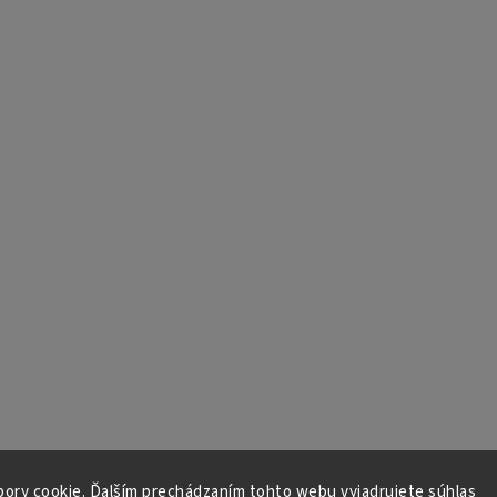
ory cookie. Ďalším prechádzaním tohto webu vyjadrujete súhlas