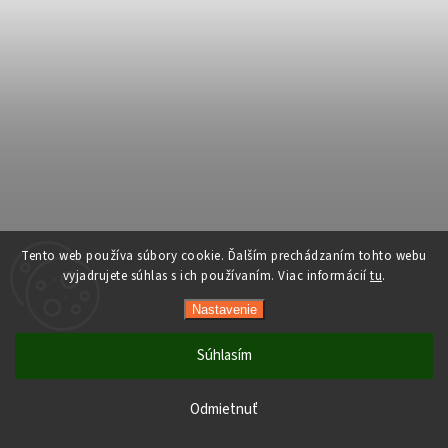
Tento web používa súbory cookie. Ďalším prechádzaním tohto webu
vyjadrujete súhlas s ich používaním. Viac informácií
tu
.
Nastavenie
Súhlasím
Počas horúcich dní neodporúčame doručenie do ParcelBoxov.
Produkty citlivé na vysoké teploty nemusia byť pri prevzatí v
Odmietnuť
optimálnom stave.