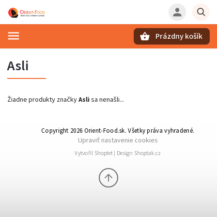
Prázdny košík
Hľadať
Asli
Žiadne produkty značky
Asli
sa nenašli...
Copyright 2026
Orient-Food.sk
. Všetky práva vyhradené.
Upraviť nastavenie cookies
Vytvořil
Shoptet
| Design
Shoptak.cz