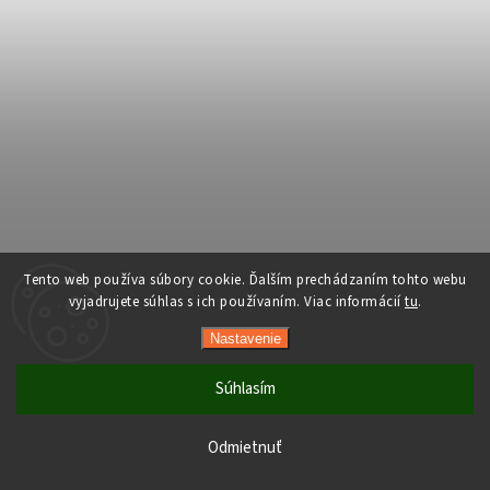
Tento web používa súbory cookie. Ďalším prechádzaním tohto webu
vyjadrujete súhlas s ich používaním. Viac informácií
tu
.
Nastavenie
Súhlasím
Počas horúcich dní neodporúčame doručenie do ParcelBoxov.
Produkty citlivé na vysoké teploty nemusia byť pri prevzatí v
Odmietnuť
optimálnom stave.