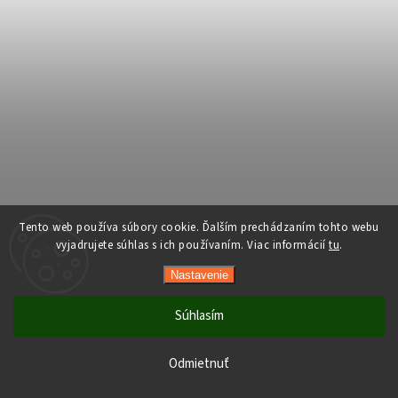
Tento web používa súbory cookie. Ďalším prechádzaním tohto webu
vyjadrujete súhlas s ich používaním. Viac informácií
tu
.
Nastavenie
Súhlasím
Počas horúcich dní neodporúčame doručenie do ParcelBoxov.
Produkty citlivé na vysoké teploty nemusia byť pri prevzatí v
Odmietnuť
optimálnom stave.