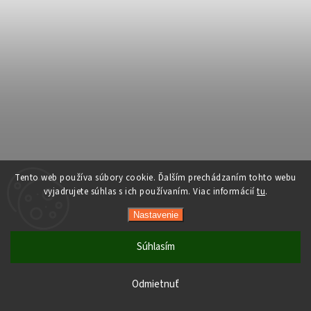
Tento web používa súbory cookie. Ďalším prechádzaním tohto webu
vyjadrujete súhlas s ich používaním. Viac informácií
tu
.
Nastavenie
Súhlasím
Počas horúcich dní neodporúčame doručenie do ParcelBoxov.
Produkty citlivé na vysoké teploty nemusia byť pri prevzatí v
Odmietnuť
optimálnom stave.