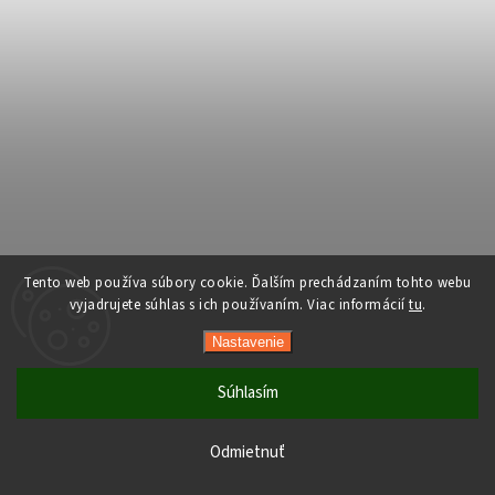
Tento web používa súbory cookie. Ďalším prechádzaním tohto webu
vyjadrujete súhlas s ich používaním. Viac informácií
tu
.
Nastavenie
Súhlasím
Počas horúcich dní neodporúčame doručenie do ParcelBoxov.
Produkty citlivé na vysoké teploty nemusia byť pri prevzatí v
Odmietnuť
optimálnom stave.