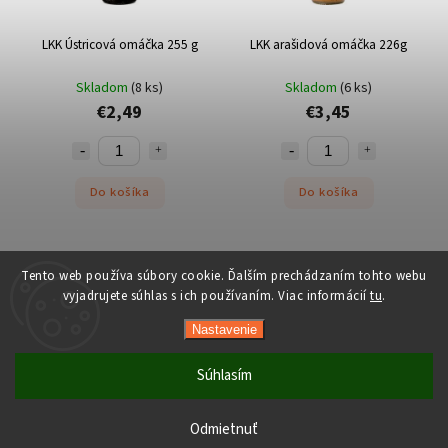
LKK Ústricová omáčka 255 g
LKK arašidová omáčka 226g
Skladom
(8 ks)
Skladom
(6 ks)
€2,49
€3,45
Do košíka
Do košíka
Tento web používa súbory cookie. Ďalším prechádzaním tohto webu
vyjadrujete súhlas s ich používaním. Viac informácií
tu
.
Copyright 2026
Orient-Food.sk
. Všetky práva vyhradené.
Nastavenie
Upraviť nastavenie cookies
Vytvořil
Shoptet
| Design
Shoptak.cz
Súhlasím
Počas horúcich dní neodporúčame doručenie do ParcelBoxov.
Produkty citlivé na vysoké teploty nemusia byť pri prevzatí v
Odmietnuť
optimálnom stave.