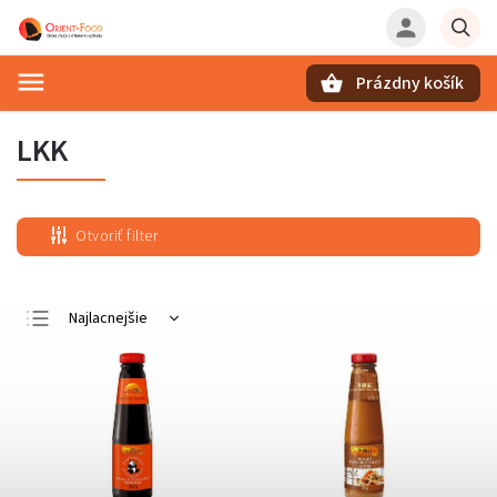
Prázdny košík
Hľadať
LKK
Otvoriť filter
Najlacnejšie
Najdrahšie
Najpredávanejšie
Abecedne