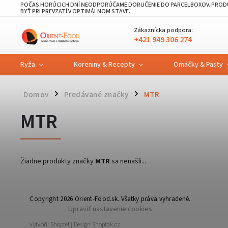
POČAS HORÚCICH DNÍ NEODPORÚČAME DORUČENIE DO PARCELBOXOV. PRODU
BYŤ PRI PREVZATÍ V OPTIMÁLNOM STAVE.
Zákaznícka podpora:
+421 949 306 274
Ryža
Koreniny & Recepty
Omáčky & Pasty
Domov
Predávané značky
MTR
/
/
MTR
Žiadne produkty značky
MTR
sa nenašli...
Copyright 2026
Orient-Food.sk
. Všetky práva vyhradené.
Upraviť nastavenie cookies
Vytvořil
Shoptet
| Design
Shoptak.cz