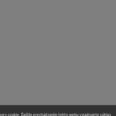
ory cookie. Ďalším prechádzaním tohto webu vyjadrujete súhlas