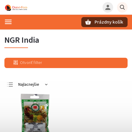
Prázdny košík
Hľadať
NGR India
Otvoriť filter
Najlacnejšie
Najdrahšie
Najpredávanejšie
Abecedne