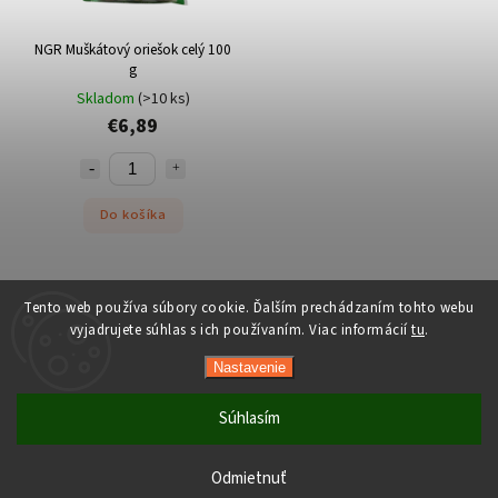
NGR Muškátový oriešok celý 100
g
Skladom
(>10 ks)
€6,89
Do košíka
Tento web používa súbory cookie. Ďalším prechádzaním tohto webu
vyjadrujete súhlas s ich používaním. Viac informácií
tu
.
Copyright 2026
Orient-Food.sk
. Všetky práva vyhradené.
Nastavenie
Upraviť nastavenie cookies
Vytvořil
Shoptet
| Design
Shoptak.cz
Súhlasím
Počas horúcich dní neodporúčame doručenie do ParcelBoxov.
Produkty citlivé na vysoké teploty nemusia byť pri prevzatí v
Odmietnuť
optimálnom stave.