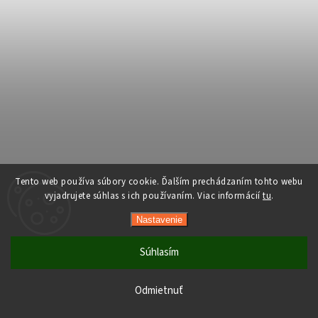
Tento web používa súbory cookie. Ďalším prechádzaním tohto webu
vyjadrujete súhlas s ich používaním. Viac informácií
tu
.
Nastavenie
Súhlasím
Počas horúcich dní neodporúčame doručenie do ParcelBoxov.
Produkty citlivé na vysoké teploty nemusia byť pri prevzatí v
Odmietnuť
optimálnom stave.