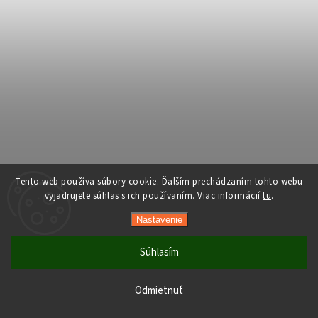
Tento web používa súbory cookie. Ďalším prechádzaním tohto webu
vyjadrujete súhlas s ich používaním. Viac informácií
tu
.
Nastavenie
Súhlasím
Počas horúcich dní neodporúčame doručenie do ParcelBoxov.
Produkty citlivé na vysoké teploty nemusia byť pri prevzatí v
Odmietnuť
optimálnom stave.