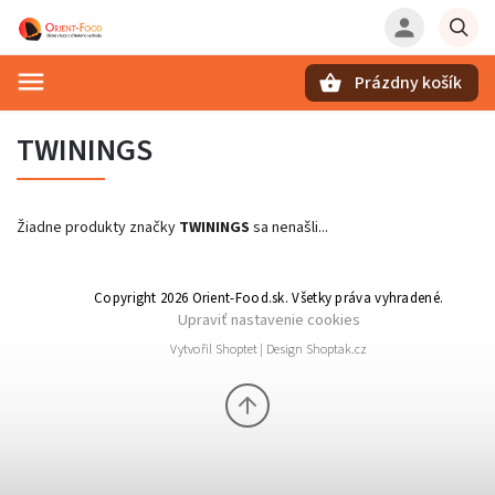
Prázdny košík
Hľadať
TWININGS
Žiadne produkty značky
TWININGS
sa nenašli...
Copyright 2026
Orient-Food.sk
. Všetky práva vyhradené.
Upraviť nastavenie cookies
Vytvořil
Shoptet
| Design
Shoptak.cz