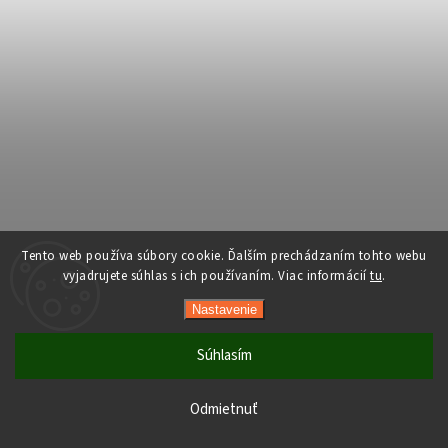
Tento web používa súbory cookie. Ďalším prechádzaním tohto webu
vyjadrujete súhlas s ich používaním. Viac informácií
tu
.
Nastavenie
Súhlasím
Počas horúcich dní neodporúčame doručenie do ParcelBoxov.
Produkty citlivé na vysoké teploty nemusia byť pri prevzatí v
Odmietnuť
optimálnom stave.