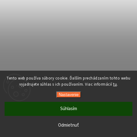
Tento web používa súbory cookie. Ďalším prechádzaním tohto webu
vyjadrujete súhlas s ich používaním. Viac informácií
tu
.
Nastavenie
Súhlasím
Počas horúcich dní neodporúčame doručenie do ParcelBoxov.
Produkty citlivé na vysoké teploty nemusia byť pri prevzatí v
Odmietnuť
optimálnom stave.