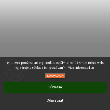
Tento web používa súbory cookie. Ďalším prechádzaním tohto webu
vyjadrujete súhlas s ich používaním. Viac informácií
tu
.
Nastavenie
Súhlasím
Počas horúcich dní neodporúčame doručenie do ParcelBoxov.
Produkty citlivé na vysoké teploty nemusia byť pri prevzatí v
Odmietnuť
optimálnom stave.