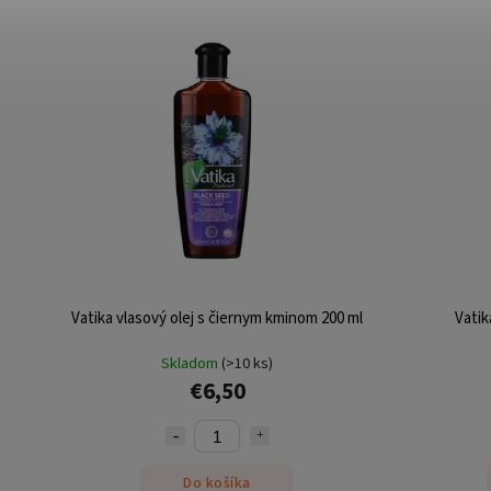
Vatika vlasový olej s čiernym kminom 200 ml
Vatik
Skladom
(>10 ks)
€6,50
Do košíka