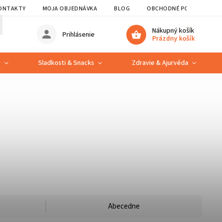
ONTAKTY
MOJA OBJEDNÁVKA
BLOG
OBCHODNÉ PODMIENKY
Nákupný košík
Prihlásenie
Prázdny košík
e
Sladkosti & Snacks
Zdravie & Ajurvéda
Abecedne