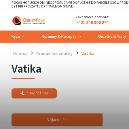
POČAS HORÚCICH DNÍ NEODPORÚČAME DORUČENIE DO PARCELBOXOV. PRODU
BYŤ PRI PREVZATÍ V OPTIMÁLNOM STAVE.
Zákaznícka podpora:
+421 949 306 274
Ryža
Koreniny & Recepty
Omáčky & Pasty
Domov
Predávané značky
Vatika
/
/
Vatika
Otvoriť filter
Najlacnejšie