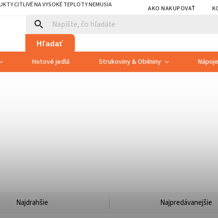
KTY CITLIVÉ NA VYSOKÉ TEPLOTY NEMUSIA
AKO NAKUPOVAŤ
K
Hľadať
Hotové jedlá
Strukoviny & Obilniny
Nápoj
Najdrahšie
Najpredávanejšie