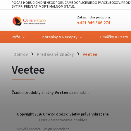
POČAS HORÚCICH DNÍ NEODPORÚČAME DORUČENIE DO PARCELBOXOV. PRODU
BYŤ PRI PREVZATÍ V OPTIMÁLNOM STAVE.
Zákaznícka podpora:
+421 949 306 274
Ryža
Koreniny & Recepty
Omáčky & Pasty
Domov
Predávané značky
Veetee
/
/
Veetee
Žiadne produkty značky
Veetee
sa nenašli...
Copyright 2026
Orient-Food.sk
. Všetky práva vyhradené.
Upraviť nastavenie cookies
Vytvořil
Shoptet
| Design
Shoptak.cz