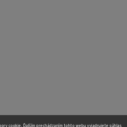
ory cookie. Ďalším prechádzaním tohto webu vyjadrujete súhlas