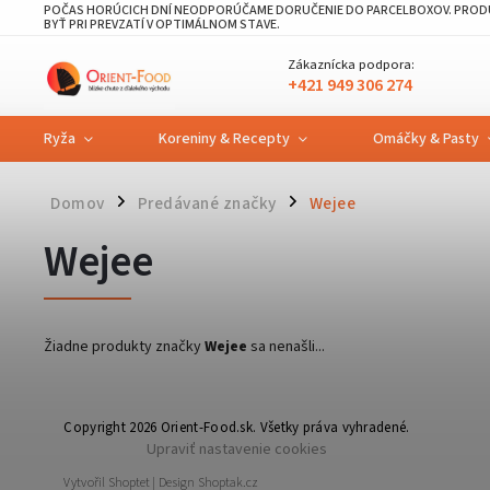
POČAS HORÚCICH DNÍ NEODPORÚČAME DORUČENIE DO PARCELBOXOV. PRODU
BYŤ PRI PREVZATÍ V OPTIMÁLNOM STAVE.
Zákaznícka podpora:
+421 949 306 274
Ryža
Koreniny & Recepty
Omáčky & Pasty
Domov
Predávané značky
Wejee
/
/
Wejee
Žiadne produkty značky
Wejee
sa nenašli...
Copyright 2026
Orient-Food.sk
. Všetky práva vyhradené.
Upraviť nastavenie cookies
Vytvořil
Shoptet
| Design
Shoptak.cz