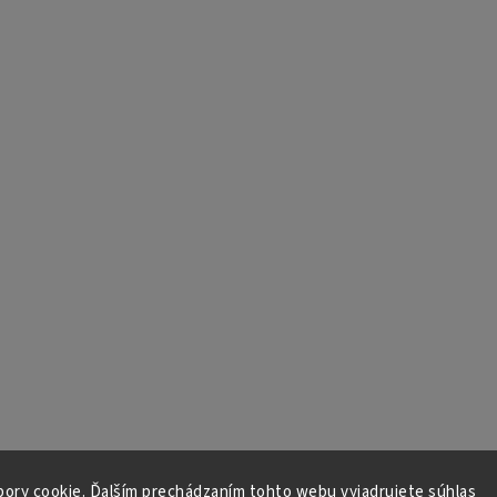
ory cookie. Ďalším prechádzaním tohto webu vyjadrujete súhlas