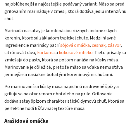
najobľúbenejší a najčastejšie podávaný variant. Mäso sa pred
grilovaním marináduje v zmesi, ktorá dodáva jedlu intenzívnu
chuť.
Marináda na satay je kombináciou rôznych indonézskych
korenín, ktoré sú základom typickej chute. Medzi hlavné
ingrediencie marinády patrí
sójová omáčka
,
cesnak
,
zázvor
,
citrónová tráva,
kurkuma
a
kokosové mlieko
. Tieto prísady sa
zmiešajú do pasty, ktorá sa potom nanáša na kúsky mäsa.
Marinovanie je dôležité, pretože mäso sa vďaka nemu stáva
jemnejšie a nasiakne bohatými koreninovými chuťami.
Po marinovaní sa kúsky mäsa napichnú na drevené špízy a
grilujú sa na otvorenom ohni alebo na grile. Grilovanie
dodáva satay špízom charakteristickú dymovú chuť, ktorá sa
perfektne hodí k šťavnatej textúre mäsa.
Arašidová omáčka