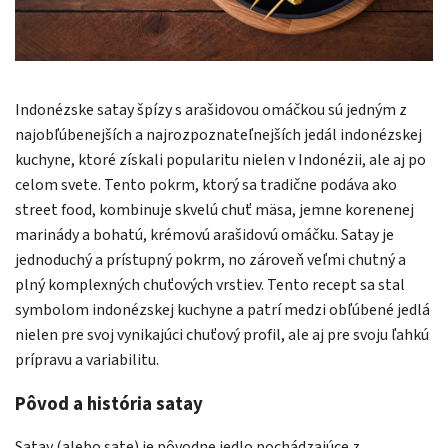
Indonézske satay špízy s arašidovou omáčkou sú jedným z
najobľúbenejších a najrozpoznateľnejších jedál indonézskej
kuchyne, ktoré získali popularitu nielen v Indonézii, ale aj po
celom svete. Tento pokrm, ktorý sa tradične podáva ako
street food, kombinuje skvelú chuť mäsa, jemne korenenej
marinády a bohatú, krémovú arašidovú omáčku. Satay je
jednoduchý a prístupný pokrm, no zároveň veľmi chutný a
plný komplexných chuťových vrstiev. Tento recept sa stal
symbolom indonézskej kuchyne a patrí medzi obľúbené jedlá
nielen pre svoj vynikajúci chuťový profil, ale aj pre svoju ľahkú
prípravu a variabilitu.
Pôvod a história satay
Satay (alebo sate) je pôvodne jedlo pochádzajúce z