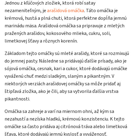
Jednou z kľúčových zložiek, ktorá robí satay
nezameniteľným, je
arašidová omáčka
. Táto omáčka je
krémová, hustá a plná chuti, ktorá perfektne dopĺňa jemnú
marinádu mäsa. Arašidová omáčka sa pripravuje z mletých
pražených arašidov, kokosového mlieka, cukru, soli,
limetkovej šťavy a rôznych korenín.
Základom tejto omáčky sú mleté arašidy, ktoré sa rozmixujú
do jemnej pasty. Následne sa pridávajú ďalšie prísady, ako je
sójová omáčka, cesnak, kari a cukor, ktoré dodávajú omáčke
vyváženú chuť medzi sladkým, slaným a pikantným. V
niektorých verziách arašidovej omáčky sa môže pridať aj
štipľavá zložka, ako je čili, aby sa vytvorila ďalšia vrstva
pikantnosti.
Omáčka sa zahreje a varí na miernom ohni, až kým sa
nezahustí a nezíska hladkú, krémovú konzistenciu. K tejto
omáčke sa často pridáva aj citrónová tráva alebo limetková
šťava, ktoré dodávajú jemnú kyslosť a vyváženosť.