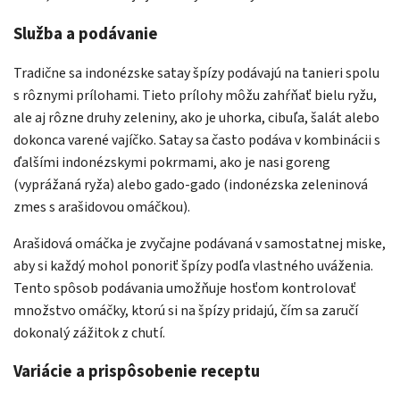
Služba a podávanie
Tradične sa indonézske satay špízy podávajú na tanieri spolu
s rôznymi prílohami. Tieto prílohy môžu zahŕňať bielu ryžu,
ale aj rôzne druhy zeleniny, ako je uhorka, cibuľa, šalát alebo
dokonca varené vajíčko. Satay sa často podáva v kombinácii s
ďalšími indonézskymi pokrmami, ako je nasi goreng
(vyprážaná ryža) alebo gado-gado (indonézska zeleninová
zmes s arašidovou omáčkou).
Arašidová omáčka je zvyčajne podávaná v samostatnej miske,
aby si každý mohol ponoriť špízy podľa vlastného uváženia.
Tento spôsob podávania umožňuje hosťom kontrolovať
množstvo omáčky, ktorú si na špízy pridajú, čím sa zaručí
dokonalý zážitok z chutí.
Variácie a prispôsobenie receptu