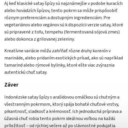
Aj keď klasické satay špízy sú najznámejšie v podobe kuracích
alebo hovädzích špízov, tento pokrm sa môže prispôsobiť
rôznym preferenciám a dostupným ingredienciám. Pre
vegetariánov alebo vegánov sú k dispozícii verzie satay, ktoré
sú pripravené z tofu, tempehu (fermentovaná sójová zmes)
alebo dokonca z grilovanej zeleniny.
Kreatívne variácie môžu zahŕňať rôzne druhy korenín v
marináde, alebo pridaním exotických prísad, ako sú napríklad
tamarind alebo rýmové bylinky, ktoré ešte viac zvýraznia
autentickú chuť satay.
Záver
Indonézske satay špízy s arašidovou omáčkou sú chutným a
všestranným pokrmom, ktorý spája bohaté chuťové vrstvy,
pikantnosť, sladkosť a krémovosť. Ich jednoduchá príprava a
úžasná chuť robia tento pokrm ideálnou voľbou na každú
príležitosť – od rýchlej večere až po slávnostné podujatia.