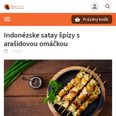
Prázdny košík
Hľadať
Indonézske satay špízy s
arašidovou omáčkou
11.4.2025