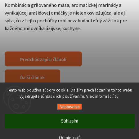
Kombinácia grilovaného mäsa, aromatickej marinády a
vynikajúcej arašidovej omáčky je nielen osviežujúca, ale aj
sýta, čo z tejto pochúťky robí nezabudnuteľný zážitok pre
každého milovníka ázijskej kuchyne.
Predchádzajúci článok
Ďalší článok
Tento web používa súbory cookie. Ďalším prechádzaním tohto webu
vyjadrujete súhlas s ich používaním. Viac informácií
tu
.
Copyright 2026
Orient-Food.sk
. Všetky práva vyhradené.
Nastavenie
Upraviť nastavenie cookies
Vytvořil
Shoptet
| Design
Shoptak.cz
Súhlasím
Počas horúcich dní neodporúčame doručenie do ParcelBoxov.
Produkty citlivé na vysoké teploty nemusia byť pri prevzatí v
Odmietnuť