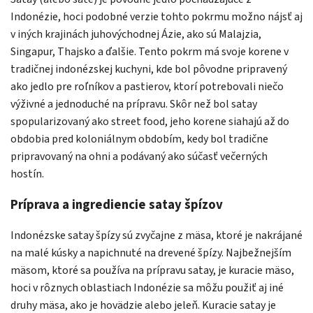
Indonézie, hoci podobné verzie tohto pokrmu možno nájsť aj
v iných krajinách juhovýchodnej Ázie, ako sú Malajzia,
Singapur, Thajsko a ďalšie. Tento pokrm má svoje korene v
tradičnej indonézskej kuchyni, kde bol pôvodne pripravený
ako jedlo pre roľníkov a pastierov, ktorí potrebovali niečo
výživné a jednoduché na prípravu. Skôr než bol satay
spopularizovaný ako street food, jeho korene siahajú až do
obdobia pred koloniálnym obdobím, kedy bol tradične
pripravovaný na ohni a podávaný ako súčasť večerných
hostín.
Príprava a ingrediencie satay špízov
Indonézske satay špízy sú zvyčajne z mäsa, ktoré je nakrájané
na malé kúsky a napichnuté na drevené špízy. Najbežnejším
mäsom, ktoré sa používa na prípravu satay, je kuracie mäso,
hoci v rôznych oblastiach Indonézie sa môžu použiť aj iné
druhy mäsa, ako je hovädzie alebo jeleň. Kuracie satay je