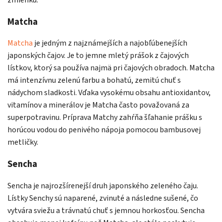
Matcha
Matcha
je jedným z najznámejších a najobľúbenejších
japonských čajov. Je to jemne mletý prášok z čajových
lístkov, ktorý sa používa najmä pri čajových obradoch. Matcha
má intenzívnu zelenú farbu a bohatú, zemitú chuť s
nádychom sladkosti. Vďaka vysokému obsahu antioxidantov,
vitamínov a minerálov je Matcha často považovaná za
superpotravinu. Príprava Matchy zahŕňa šľahanie prášku s
horúcou vodou do penivého nápoja pomocou bambusovej
metličky.
Sencha
Sencha je najrozšírenejší druh japonského zeleného čaju.
Lístky Senchy sú naparené, zvinuté a následne sušené, čo
vytvára sviežu a trávnatú chuť s jemnou horkosťou. Sencha