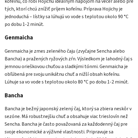
kofeínu, čo robí Hojichu ideálnym nápojom na večer alebo pre
tých, ktorí chcú znížiť príjem kofeínu. Príprava Hojichy je
jednoduchá – lístky sa lúhujú vo vode s teplotou okolo 90 °C
po dobu 1-2 minút.
Genmaicha
Genmaicha je zmes zeleného čaju (zvyčajne Sencha alebo
Bancha) a pražených ryžových zŕn. Výsledkom je lahodný čaj s
jemnou orieškovou chuťou a sladkými tónmi. Genmaicha je
obľúbená pre svoju unikátnu chuť a nižší obsah kofeínu.
Lúhuje sa vo vode s teplotou okolo 80 °C po dobu 1-2 minút.
Bancha
Bancha je bežný japonský zelený čaj, ktorý sa zbiera neskôr v
sezóne. Má robustnejšiu chuť a obsahuje viac trieslovín než
Sencha. Bancha je často považovaná za každodenný čaj pre
svoje ekonomické a výživné vlastnosti. Pripravuje sa