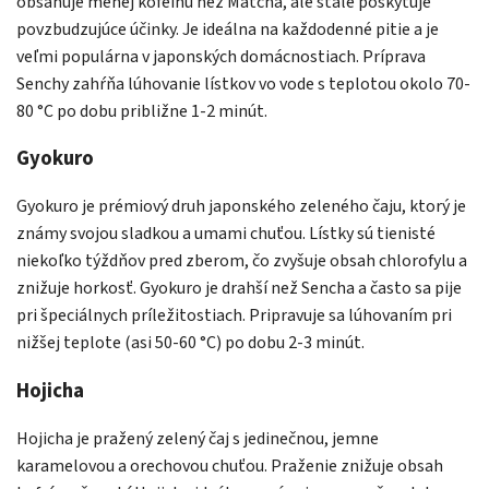
obsahuje menej kofeínu než Matcha, ale stále poskytuje
povzbudzujúce účinky. Je ideálna na každodenné pitie a je
veľmi populárna v japonských domácnostiach. Príprava
Senchy zahŕňa lúhovanie lístkov vo vode s teplotou okolo 70-
80 °C po dobu približne 1-2 minút.
Gyokuro
Gyokuro je prémiový druh japonského zeleného čaju, ktorý je
známy svojou sladkou a umami chuťou. Lístky sú tienisté
niekoľko týždňov pred zberom, čo zvyšuje obsah chlorofylu a
znižuje horkosť. Gyokuro je drahší než Sencha a často sa pije
pri špeciálnych príležitostiach. Pripravuje sa lúhovaním pri
nižšej teplote (asi 50-60 °C) po dobu 2-3 minút.
Hojicha
Hojicha je pražený zelený čaj s jedinečnou, jemne
karamelovou a orechovou chuťou. Praženie znižuje obsah