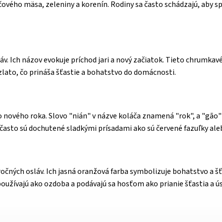
ového mäsa, zeleniny a korenín. Rodiny sa často schádzajú, aby spo
v. Ich názov evokuje príchod jari a nový začiatok. Tieto chrumkav
zlato, čo prináša šťastie a bohatstvo do domácnosti.
 nového roka. Slovo "nián" v názve koláča znamená "rok", a "gāo"
a často sú dochutené sladkými prísadami ako sú červené fazuľky ale
ých osláv. Ich jasná oranžová farba symbolizuje bohatstvo a šť
 používajú ako ozdoba a podávajú sa hosťom ako prianie šťastia a 