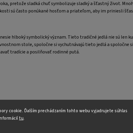
oka, pretože sladká chuť symbolizuje sladký a šťastný život. Mnoh
dkosti sú často ponúkané hosťom a priateľom, aby im priniesli šťas
esie hlboký symbolický význam. Tieto tradičné jedlá nie sú len k
vnostnom stole, spoločne si vychutnávajú tieto jedlá a spoločne si
vať tradície a posilňovať rodinné putá.
ory cookie. Ďalším prechádzaním tohto webu vyjadrujete súhlas
informácií
tu
.