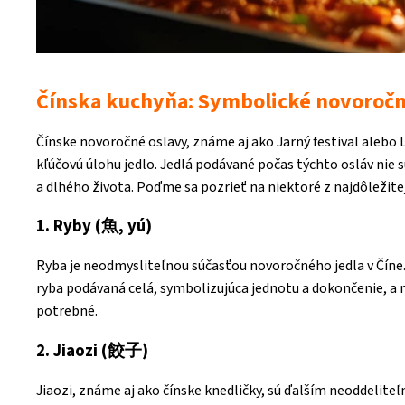
Čínska kuchyňa: Symbolické novoročné
Čínske novoročné oslavy, známe aj ako Jarný festival alebo 
kľúčovú úlohu jedlo. Jedlá podávané počas týchto osláv nie s
a dlhého života. Poďme sa pozrieť na niektoré z najdôležite
1. Ryby (魚, yú)
Ryba je neodmysliteľnou súčasťou novoročného jedla v Číne.
ryba podávaná celá, symbolizujúca jednotu a dokončenie, a
potrebné.
2. Jiaozi (餃子)
Jiaozi, známe aj ako čínske knedličky, sú ďalším neoddelite