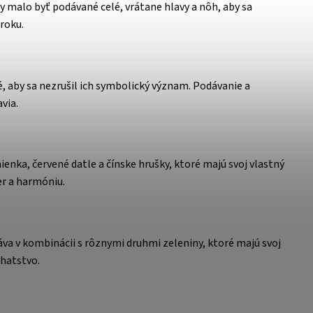
y malo byť podávané celé, vrátane hlavy a nôh, aby sa
roku.
, aby sa nezrušil ich symbolický význam. Podávanie a
via.
nka, červené datle a čínske hrušky, ktoré majú svoj vlastný
er a harmóniu.
áva v kombinácii s rôznymi druhmi zeleniny, ktoré majú svoj
hatstvo.