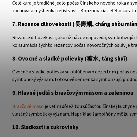
Celé kura je tradičné jedlo počas Čínskeho nového roka a sy
zachovala myšlienka celistvosti. Konzumácia celého kuraťa 
7. Rezance dlhovekosti (長壽麵, cháng shòu miàn
Rezance dlhovekosti, ako už názov napovedá, symbolizujú dlh
konzumácia týchto rezancov počas novoročných osláv je tra
8. Ovocné a sladké polievky (糖水, táng shuǐ)
Ovocné a sladké polievky sú obľúbeným dezertom počas novor
symbolický význam. Lotosové semienka symbolizujú plodnosť,
9. Hlavné jedlá s bravčovým mäsom a zeleninou
Bravčové mäso
je veľmi dôležitou súčasťou čínskej kuchyne
vlastný symbolický význam. Napríklad šampiňóny môžu symbo
10. Sladkosti a cukrovinky