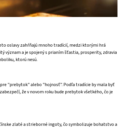
ieto oslavy zahŕňajú mnoho tradícií, medzi ktorými hrá
ý význam a je spojený s prianím šťastia, prosperity, zdravia
boliku, ktorú nesú.
pre "prebytok" alebo "hojnosť". Podľa tradície by mala byť
zabezpečí, že v novom roku bude prebytok všetkého, čo je
ínske zlaté a strieborné ingoty, čo symbolizuje bohatstvo a