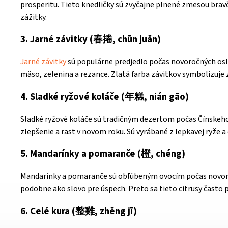
prosperitu. Tieto knedličky sú zvyčajne plnené zmesou bravč
zážitky.
3. Jarné závitky (春捲, chūn juǎn)
Jarné závitky
sú populárne predjedlo počas novoročných oslá
mäso, zelenina a rezance. Zlatá farba závitkov symbolizuje 
4. Sladké ryžové koláče (年糕, nián gāo)
Sladké ryžové koláče sú tradičným dezertom počas Čínskeho
zlepšenie a rast v novom roku. Sú vyrábané z lepkavej ryže 
5. Mandarínky a pomaranče (橙, chéng)
Mandarínky a pomaranče sú obľúbeným ovocím počas novoročn
podobne ako slovo pre úspech. Preto sa tieto citrusy často
6. Celé kura (整雞, zhěng jī)