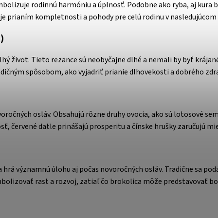
mbolizuje rodinnú harmóniu a úplnosť. Podobne ako ryba, aj kura b
je prianím kompletnosti a pohody pre celú rodinu v nasledujúcom 
)
ý život. Tieto rezance sú neobyčajne dlhé a nemali by byť krájané
dičným spôsobom, ako vyjadriť prianie dlhovekosti a dobrého zdra
očných osláv. Obsahujú rôzne druhy ovocia, ako sú lotosové semie
 červené datle prinášajú prosperitu a čínske hrušky zaručujú mi
 a hrá významnú úlohu aj počas novoročných osláv. Tradične sa pod
lizovať rast a rozvoj, zatiaľ čo brokolica môže predstavovať bo