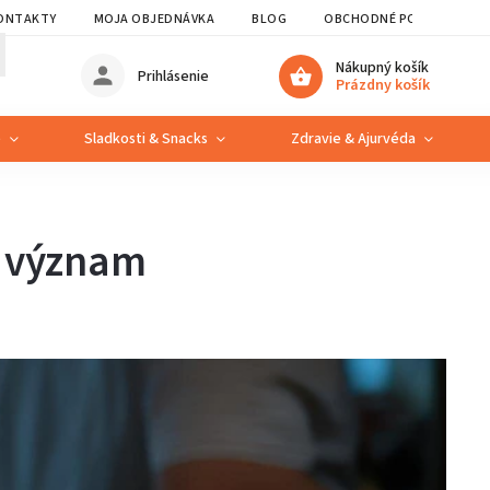
ONTAKTY
MOJA OBJEDNÁVKA
BLOG
OBCHODNÉ PODMIENKY
Nákupný košík
Prihlásenie
Prázdny košík
e
Sladkosti & Snacks
Zdravie & Ajurvéda
h význam