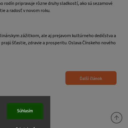
o rodín pripravuje rôzne druhy sladkostí, ako sú sezamové
tie a radosť v novom roku.
ulinárskym zážitkom, ale aj prejavom kultúrneho dedičstva a
 prajú šťastie, zdravie a prosperitu. Oslava Čínskeho nového
Ďalší článok
Súhlasím