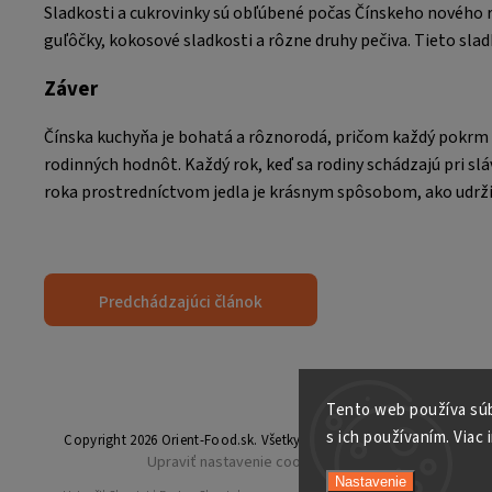
Sladkosti a cukrovinky sú obľúbené počas Čínskeho nového r
guľôčky, kokosové sladkosti a rôzne druhy pečiva. Tieto sla
Záver
Čínska kuchyňa je bohatá a rôznorodá, pričom každý pokrm n
rodinných hodnôt. Každý rok, keď sa rodiny schádzajú pri slá
roka prostredníctvom jedla je krásnym spôsobom, ako udržia
Predchádzajúci článok
Tento web používa súb
s ich používaním. Viac 
Copyright 2026
Orient-Food.sk
. Všetky práva vyhradené.
Upraviť nastavenie cookies
Nastavenie