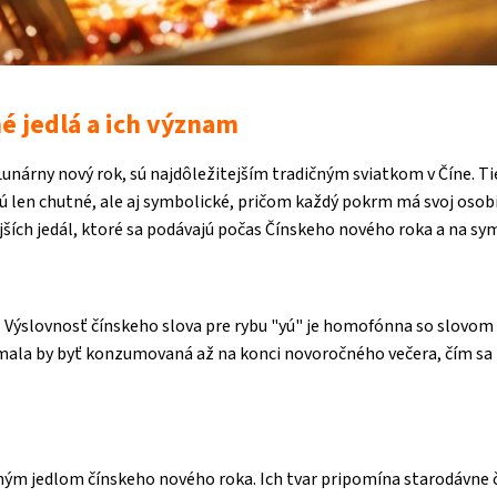
 jedlá a ich význam
Lunárny nový rok, sú najdôležitejším tradičným sviatkom v Číne. T
ú len chutné, ale aj symbolické, pričom každý pokrm má svoj osobit
jších jedál, ktoré sa podávajú počas Čínskeho nového roka a na sym
 Výslovnosť čínskeho slova pre rybu "yú" je homofónna so slovom 
 mala by byť konzumovaná až na konci novoročného večera, čím sa 
ľným jedlom čínskeho nového roka. Ich tvar pripomína starodávne č