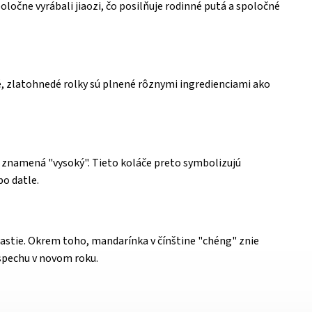
ločne vyrábali jiaozi, čo posilňuje rodinné putá a spoločné
é, zlatohnedé rolky sú plnené rôznymi ingredienciami ako
 znamená "vysoký". Tieto koláče preto symbolizujú
bo datle.
astie. Okrem toho, mandarínka v čínštine "chéng" znie
úspechu v novom roku.