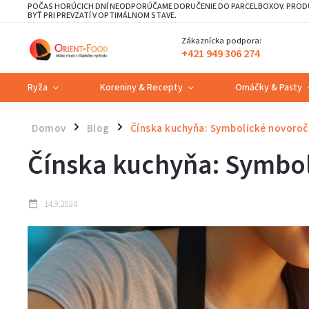
POČAS HORÚCICH DNÍ NEODPORÚČAME DORUČENIE DO PARCELBOXOV. PRODU
BYŤ PRI PREVZATÍ V OPTIMÁLNOM STAVE.
Zákaznícka podpora:
+421 949 306 274
Ryža
Koreniny & Recepty
Omáčky & Pasty
Domov
Blog
Čínska kuchyňa: Symbolické novoročn
/
/
Čínska kuchyňa: Symbol
14.9.2024