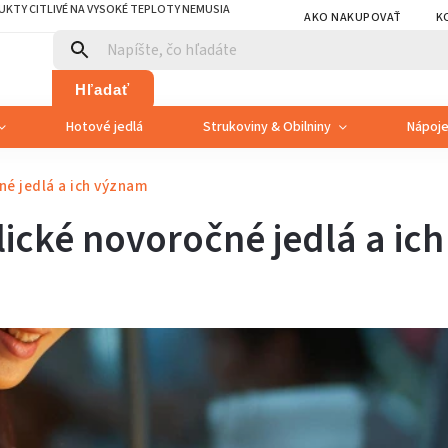
KTY CITLIVÉ NA VYSOKÉ TEPLOTY NEMUSIA
AKO NAKUPOVAŤ
K
Hľadať
Hotové jedlá
Strukoviny & Obilniny
Nápoj
é jedlá a ich význam
ické novoročné jedlá a ic