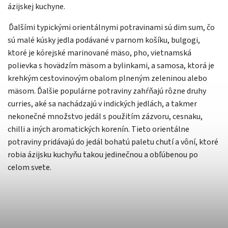
ázijskej kuchyne.
Ďalšími typickými orientálnymi potravinami sú dim sum, čo
sú malé kúsky jedla podávané v parnom košíku, bulgogi,
ktoré je kórejské marinované mäso, pho, vietnamská
polievka s hovädzím mäsom a bylinkami, a samosa, ktorá je
krehkým cestovinovým obalom plneným zeleninou alebo
mäsom. Ďalšie populárne potraviny zahŕňajú rôzne druhy
curries, aké sa nachádzajú v indických jedlách, a takmer
nekonečné množstvo jedál s použitím zázvoru, cesnaku,
chilli a iných aromatických korenín. Tieto orientálne
potraviny pridávajú do jedál bohatú paletu chutí a vôní, ktoré
robia ázijsku kuchyňu takou jedinečnou a obľúbenou po
celom svete.