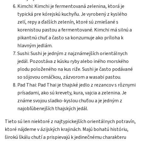
Kimchi: Kimchi je fermentovaná zelenina, ktorá je
typická pre kórejskú kuchyňu. Je vyrobený z kyslého
zelí, repy a ďalších zelenín, ktoré sú zmiešané s
korenistou pastou a fermentované. Kimchi má silnú a
pikantnú chuť a často sa konzumuje ako príloha k
hlavným jedlám.
Sushi: Sushi je jedným z najznámejších orientálnych
jedál. Pozostáva z kúsku ryby alebo iného morského
plodu položeného na kus riže. Sushi je často podávané
so sójovou omáčkou, zázvorom a wasabi pastou.
Pad Thai: Pad Thai je thajské jedlo z rezancov s rôznymi
prísadami, ako sú krevety, kura, vajcia a zelenina. Je
známe svojou sladko-kyslou chuťou a je jedným z
najobľúbenejších thajských jedál.
Tieto sú len niektoré z najtypickejších orientálnych potravín,
ktoré nájdeme v ázijských krajinách. Majú bohatú históriu,
širokú škálu chutí a prispievajú k jedinečnému charakteru