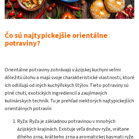
Čo sú najtypickejšie orientálne
potraviny?
Orientálne potraviny zohrávajú v ázijskej kuchyni veľmi
dôležitú úlohu a majú svoje charakteristické vlastnosti, ktoré
ich odlišujú od iných kuchýňskych štýlov. Tieto potraviny sú
plné chutí, exotických ingrediencií a zaujímavých
kulinárskych techník. Tu je prehľad niektorých najtypickejších
orientálnych potravín:
Ryža: Ryža je základnou potravinou v mnohých
ázijských krajinách. Existuje veľa druhov ryže, vrátane
dlhého zrna, krátkeho zrna a aromatickej basmati ryže.