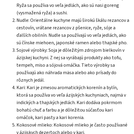
Ryža sa používa vo veľa jedlách, ako sú nasi goreng
(vysmažená ryža) a sushi.
Nudle: Orientálne kuchyne majú širokú škálu rezancov a
cestovín, vrátane rezancov z pšenice, ryže, sóje a
ďalších obilnín. Nudle sa používajú vo veľa jedlách, ako
sú čínske miehoen, japonské ramen alebo thajské pho.
Sojové výrobky: Soja je dôležitým zdrojom bielkovín v
ázijskej kuchyni. Z nej sa vyrábajú produkty ako tofu,
tempeh, miso a sójová omáčka. Tieto výrobky sa
používajú ako náhrada mäsa alebo ako prísady do
rôznych jedál.
Kari: Kari je zmesou aromatických korenín a bylín,
ktorá sa používa vo veľa ázijských kuchyniach, najmä v
indických a thajských jedlách. Kari dodáva pokrmom
bohatú chuť a farbu a je dôležitou súčasťou kari
omáčok, kari pasty a kari korenia.
Kokosové mlieko: Kokosové mlieko je často používané
v ázijskych dezertoch alebo v kari.