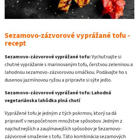
Sezamovo-zázvorové vyprážané tofu -
recept
Sezamovo-zázvorové vyprážané tofu:
Vychutnajte si
chutné vyprážanie s marinovaným tofu, čerstvou zeleninou a
lahodnou sezamovo-zázvorovou omáčkou. Podávajte ho s
dusenou jazmínovou ryžou a pripravte si sýte jedlo.
Sezamovo-zázvorové vyprážané tofu: Lahodná
vegetariánska lahôdka plná chutí
Vyprážené tofu je jedným z tých pokrmov, ktorý sa dá
pripraviť v nespočetnom množstve spôsobov. Jedným z
najchutnejších a zaujímavejších spôsobov je Sezamovo-
zázvorové smaženie s tofu. Táto kombinácia sezamových