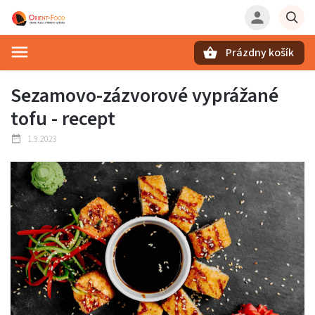
Prázdny košík
Hľadať
Sezamovo-zázvorové vyprážané
tofu - recept
1.9.2023