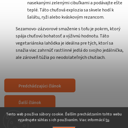
nasekanými zelenými cibuľkami a podávajte ešte
teplé. Táto chuťová explozia sa skvele hodí k
šalátu, ryži alebo kváskovým rezancom.
Sezamovo-zázvorové smaženie s tofu je pokrm, ktorý
spája chuťovú bohatosť a výživnú hodnotu. Táto
vegetariánska lahôdka je ideálna pre tých, ktorí sa
snažia viac zahrnúť rastlinné jedlá do svojho jedálnička,
ale zároveň túžia po neodolateľných chutiach.
Predchádzajúci článok
Ďalší článok
Tento web používa súbory cookie. Ďalším prechádzaním tohto webu
vyjadrujete súhlas s ich používaním. Viac informácií
tu
.
Copyright 2026
Orient-Food.sk
. Všetky práva vyhradené.