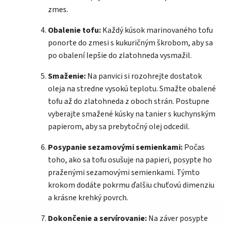
zmes.
Obalenie tofu:
Každý kúsok marinovaného tofu
ponorte do zmesi s kukuričným škrobom, aby sa
po obalení lepšie do zlatohneda vysmažil.
Smaženie:
Na panvici si rozohrejte dostatok
oleja na stredne vysokú teplotu. Smažte obalené
tofu až do zlatohneda z oboch strán. Postupne
vyberajte smažené kúsky na tanier s kuchynským
papierom, aby sa prebytočný olej odcedil.
Posypanie sezamovými semienkami:
Počas
toho, ako sa tofu osušuje na papieri, posypte ho
praženými sezamovými semienkami. Týmto
krokom dodáte pokrmu ďalšiu chuťovú dimenziu
a krásne krehký povrch.
Dokončenie a servírovanie:
Na záver posypte