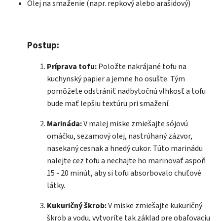
Olej na smaženie (napr. repkový alebo arašidový)
Postup:
Príprava tofu:
Položte nakrájané tofu na
kuchynský papier a jemne ho osušte. Tým
pomôžete odstrániť nadbytočnú vlhkosť a tofu
bude mať lepšiu textúru pri smažení.
Marináda:
V malej miske zmiešajte sójovú
omáčku, sezamový olej, nastrúhaný zázvor,
nasekaný cesnak a hnedý cukor. Túto marinádu
nalejte cez tofu a nechajte ho marinovať aspoň
15 - 20 minút, aby si tofu absorbovalo chuťové
látky.
Kukuričný škrob:
V miske zmiešajte kukuričný
škrob a vodu, vytvoríte tak základ pre obaľovaciu