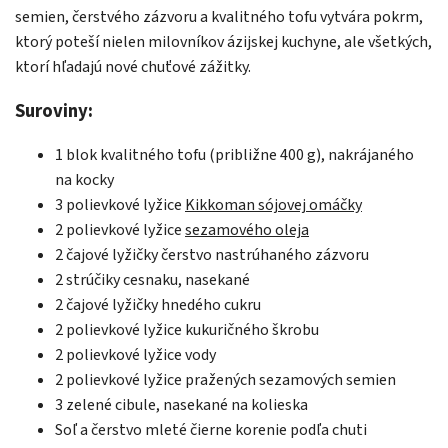
semien, čerstvého zázvoru a kvalitného tofu vytvára pokrm,
ktorý poteší nielen milovníkov ázijskej kuchyne, ale všetkých,
ktorí hľadajú nové chuťové zážitky.
Suroviny:
1 blok kvalitného tofu (približne 400 g), nakrájaného
na kocky
3 polievkové lyžice
Kikkoman sójovej omáčky
2 polievkové lyžice
sezamového oleja
2 čajové lyžičky čerstvo nastrúhaného zázvoru
2 strúčiky cesnaku, nasekané
2 čajové lyžičky hnedého cukru
2 polievkové lyžice kukuričného škrobu
2 polievkové lyžice vody
2 polievkové lyžice pražených sezamových semien
3 zelené cibule, nasekané na kolieska
Soľ a čerstvo mleté čierne korenie podľa chuti