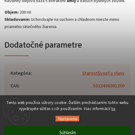
Rastlinný olejová báza s extraktmi
amly
a ďalších bylinných zložiek.
Objem:
200 ml
Skladovanie:
Uchovávajte na suchom a chladnom mieste mimo
priameho slnečného žiarenia.
Dodatočné parametre
Kategória
:
Starostlivosť o vlasy
EAN
:
5022496001250
Tento web používa súbory cookie. Ďalším prechádzaním tohto webu
vyjadrujete súhlas s ich používaním. Viac informácií
tu
.
Copyright 2026
Orient-Food.sk
. Všetky práva vyhradené.
Nastavenie
Upraviť nastavenie cookies
Vytvořil
Shoptet
| Design
Shoptak.cz
Súhlasím