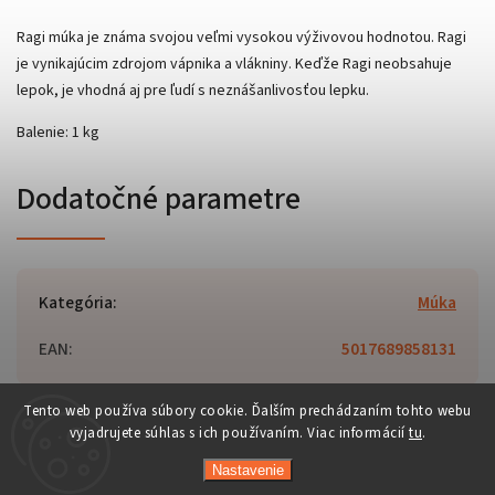
Ragi múka je známa svojou veľmi vysokou výživovou hodnotou. Ragi
je vynikajúcim zdrojom vápnika a vlákniny. Keďže Ragi neobsahuje
lepok, je vhodná aj pre ľudí s neznášanlivosťou lepku.
Balenie: 1 kg
Dodatočné parametre
Kategória
:
Múka
EAN
:
5017689858131
Tento web používa súbory cookie. Ďalším prechádzaním tohto webu
vyjadrujete súhlas s ich používaním. Viac informácií
tu
.
Copyright 2026
Orient-Food.sk
. Všetky práva vyhradené.
Nastavenie
Upraviť nastavenie cookies