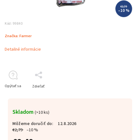
€2,79
–10 %
Kód:
99840
Značka:
Farmer
Detailné informácie
Opýtať sa
Zdieľať
Skladom
(>10 ks)
Môžeme doručiť do:
12.8.2026
€2,79
–10 %