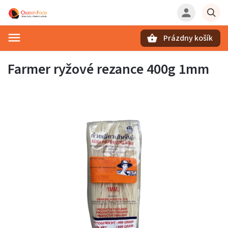
Prázdny košík
Hľadať
Farmer ryžové rezance 400g 1mm