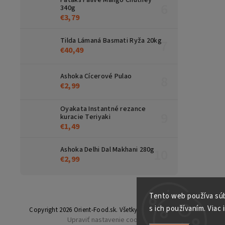
340g
€3,79
Tilda Lámaná Basmati Ryža 20kg
€40,49
Ashoka Cícerové Pulao
€2,99
Oyakata Instantné rezance
kuracie Teriyaki
€1,49
Ashoka Delhi Dal Makhani 280g
€2,99
Tento web používa súb
s ich používaním. Viac 
Copyright 2026
Orient-Food.sk
. Všetky práva vyhradené.
Upraviť nastavenie cookies