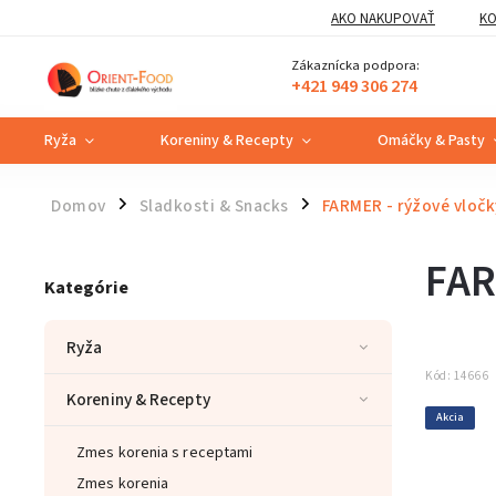
AKO NAKUPOVAŤ
KO
Zákaznícka podpora:
+421 949 306 274
Ryža
Koreniny & Recepty
Omáčky & Pasty
Domov
Sladkosti & Snacks
FARMER - rýžové vločk
/
/
FAR
Kategórie
Ryža
Kód:
14666
Koreniny & Recepty
Akcia
Zmes korenia s receptami
Zmes korenia