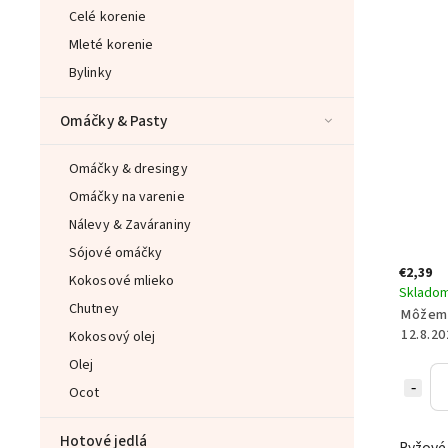
Celé korenie
Mleté korenie
Bylinky
Omáčky & Pasty
Omáčky & dresingy
Omáčky na varenie
Nálevy & Zaváraniny
Sójové omáčky
€2,39
Kokosové mlieko
Sklado
Chutney
Môžeme
12.8.20
Kokosový olej
Olej
Ocot
Hotové jedlá
Ryžové 