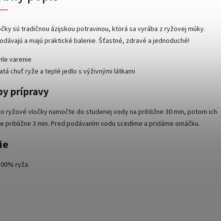
čky sú tradičnou ázijskou potravinou, ktorá sa vyrába z ryžovej múky.
odávajú a majú praktické balenie. Šťastné, zdravé a jednoduché!
hle varenie
tá chuť ryže a teplé jedlo s výživnými látkami
y prípravy
to ryžové vločky namočte do studenej vody na približne 30 min, potom ich
te približne 3 min. Pred podávaním vodu scedíme a pridáme omáčku.
ie
100% ryža