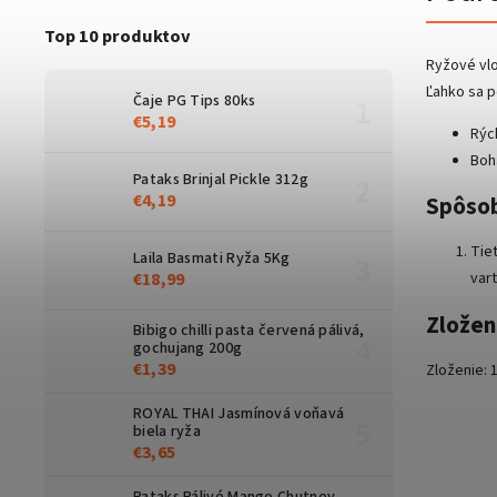
Top 10 produktov
Ryžové vlo
Ľahko sa p
Čaje PG Tips 80ks
€5,19
Rýc
Boha
Pataks Brinjal Pickle 312g
€4,19
Spôsob
Tie
Laila Basmati Ryža 5Kg
€18,99
var
Zložen
Bibigo chilli pasta červená pálivá,
gochujang 200g
€1,39
Zloženie: 
ROYAL THAI Jasmínová voňavá
biela ryža
€3,65
Pataks Pálivé Mango Chutney