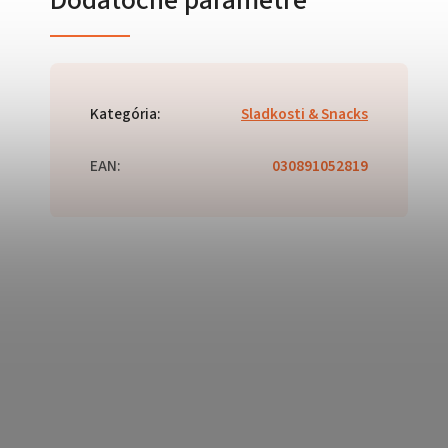
Kategória
:
Sladkosti & Snacks
EAN
:
030891052819