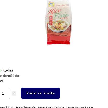
m
(>10 ks)
 doručiť do:
26
Pridať do košíka
vločky sú tradičnou ázijskou potravinou, ktorá sa vyrába z