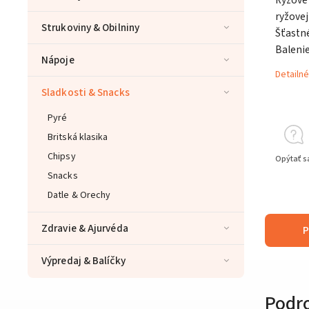
ryžovej
Strukoviny & Obilniny
Šťastné
Balenie
Nápoje
Detailné
Sladkosti & Snacks
Pyré
Britská klasika
Chipsy
Opýtať s
Snacks
Datle & Orechy
Zdravie & Ajurvéda
P
Výpredaj & Balíčky
Podr