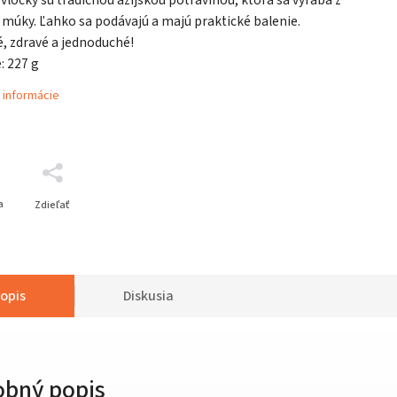
 múky. Ľahko sa podávajú a majú praktické balenie.
, zdravé a jednoduché!
: 227 g
 informácie
a
Zdieľať
opis
Diskusia
obný popis