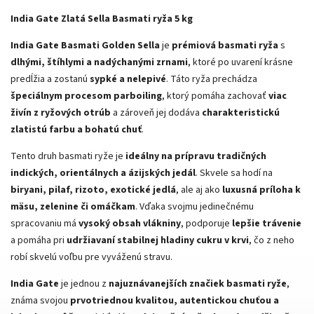
India Gate Zlatá Sella Basmati ryža 5 kg
India Gate Basmati Golden Sella
je
prémiová basmati ryža
s
dlhými, štíhlymi a nadýchanými zrnami
, ktoré po uvarení krásne
predĺžia a zostanú
sypké a nelepivé
. Táto ryža prechádza
špeciálnym procesom parboiling
, ktorý pomáha zachovať
viac
živín z ryžových otrúb
a zároveň jej dodáva
charakteristickú
zlatistú farbu a bohatú chuť
.
Tento druh basmati ryže je
ideálny na prípravu tradičných
indických, orientálnych a ázijských jedál
. Skvele sa hodí na
biryani, pilaf, rizoto, exotické jedlá
, ale aj ako
luxusná príloha k
mäsu, zelenine či omáčkam
. Vďaka svojmu jedinečnému
spracovaniu má
vysoký obsah vlákniny
, podporuje
lepšie trávenie
a pomáha pri
udržiavaní stabilnej hladiny cukru v krvi
, čo z neho
robí skvelú voľbu pre vyváženú stravu.
India Gate
je jednou z
najuznávanejších značiek basmati ryže
,
známa svojou
prvotriednou kvalitou, autentickou chuťou a