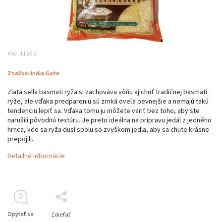
Kód:
11865
Značka:
India Gate
Zlatá sella basmati ryža si zachováva vôňu aj chuť tradičnej basmati
ryže, ale vďaka predpareniu sú zrnká oveľa pevnejšie a nemajú takú
tendenciu lepiť sa. Vďaka tomu ju môžete variť bez toho, aby ste
narušili pôvodnú textúru. Je preto ideálna na prípravu jedál z jedného
hrnca, kde sa ryža dusí spolu so zvyškom jedla, aby sa chute krásne
prepojili.
Detailné informácie
Opýtať sa
Zdieľať