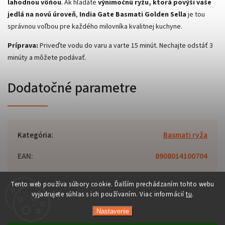
lahodnou vôňou
. Ak hľadáte
výnimočnú ryžu, ktorá povýši vaše
jedlá na novú úroveň
,
India Gate Basmati Golden Sella
je tou
správnou voľbou pre každého milovníka kvalitnej kuchyne.
Príprava:
Priveďte vodu do varu a varte 15 minút. Nechajte odstáť 3
minúty a môžete podávať.
Dodatočné parametre
Kategória
:
Basmati ryža
EAN
:
8908014100704
Tento web používa súbory cookie. Ďalším prechádzaním tohto webu
vyjadrujete súhlas s ich používaním. Viac informácií
tu
.
Copyright 2026
Orient-Food.sk
. Všetky práva vyhradené.
Nastavenie
Upraviť nastavenie cookies