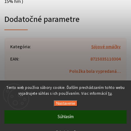
15% hm )
Dodatočné parametre
Kategória
:
Sójové omáčky
EAN
:
8715035110304
Položka bola vypredaná…
Tento web používa súbory cookie. Ďalším prechádzaním tohto webu
vyjadrujete súhlas s ich používaním. Viac informácií
tu
.
Copyright 2026
Orient-Food.sk
. Všetky práva vyhradené.
Nastavenie
Upraviť nastavenie cookies
Vytvořil
Shoptet
| Design
Shoptak.cz
Súhlasím
Počas horúcich dní neodporúčame doručenie do ParcelBoxov.
Produkty citlivé na vysoké teploty nemusia byť pri prevzatí v