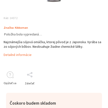
Kód:
14072
Značka:
Kikkoman
Položka bola vypredaná…
Najznámejšia sójová omáčka, ktorej pôvod je z Japonska. Vyrába sa
zo sójových bôbov. Neobsahuje žiadne chemické látky.
Detailné informácie
Opýtať sa
Zdieľať
Čoskoro budem skladom