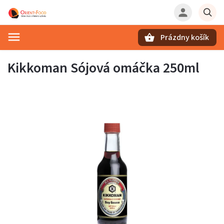
Prázdny košík
Hľadať
Kikkoman Sójová omáčka 250ml