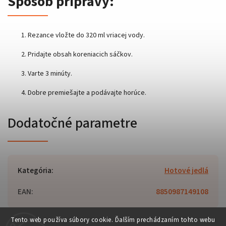
Spôsob prípravy:
Rezance vložte do 320 ml vriacej vody.
Pridajte obsah koreniacich sáčkov.
Varte 3 minúty.
Dobre premiešajte a podávajte horúce.
Dodatočné parametre
Kategória
:
Hotové jedlá
EAN
:
8850987149108
Tento web používa súbory cookie. Ďalším prechádzaním tohto webu