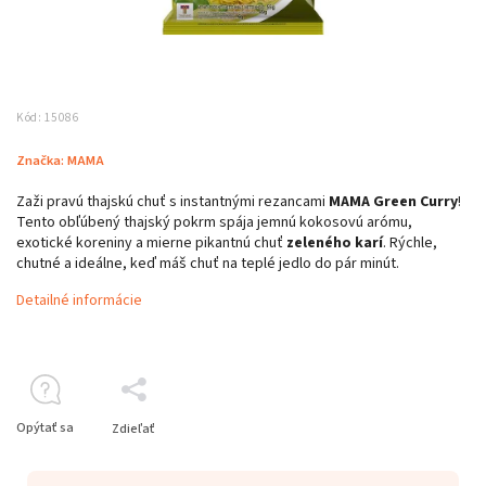
Kód:
15086
Značka:
MAMA
Zaži pravú thajskú chuť s instantnými rezancami
MAMA Green Curry
!
Tento obľúbený thajský pokrm spája jemnú kokosovú arómu,
exotické koreniny a mierne pikantnú chuť
zeleného karí
. Rýchle,
chutné a ideálne, keď máš chuť na teplé jedlo do pár minút.
Detailné informácie
Opýtať sa
Zdieľať