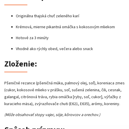
Originálna thajská chuť zeleného karí
Krémová, mierne pikantná omáčka s kokosovým mliekom
Hotové za 3 minúty
Vhodné ako rýchly obed, večera alebo snack
Zloženie:
Pšeničné rezance (pšeničná múka, palmový olej, soľ), koreniaca zmes
(cukor, kokosové mlieko v prášku, soľ, sušená zelenina, čili, cesnak,
galangal, citrónová tráva, rybia omáčka [ryby, soľ, cukor], výťažky z
kuracieho mäsa), zvýrazňovače chuti (E621, E635), arómy, koreniny.
(Môže obsahovať stopy vajec, sóje, kôrovcov a orechov.)