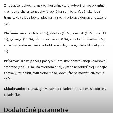
Zmes autentických thajských korenín, ktorá vytvorí jemne pikantnú,
krémovú a charakteristicky farebnú kari omáčku. Vegánska, bez
trans‑tukov a bez lepku, ideálna na rýchlu prípravu domáceho žltého
kari.
Zloženie
: sušené chilli (20 %), šalotka (15 %), cesnak (15 %), soľ (13
%), galangal (12 %), citrónová tráva (10 %), kôra kaffir limetky (8 %),
koreniny (kurkuma, sušené bobkové listy, mace, mleté klinčeky) (7
%).
Príprava
: Orestujte 50 g pasty v hustej (koncentrovanej) kokosovej
smotane (cca 300 ml) na miernom ohni, kým sa neoddelí olej. Pridajte
zemiaky, zeleninu, tofu alebo mäso, dochuťte palmovým cukrom a
soľou.
Skladovanie
: Uchovávajte v suchu a chlade; po otvorení skladujte v
chladničke.
Dodatočné parametre