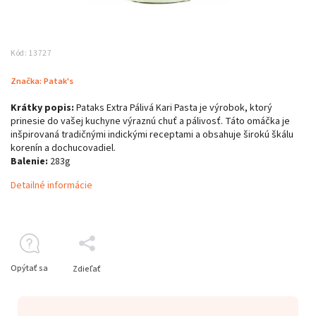
Kód:
13727
Značka:
Patak's
Krátky popis:
Pataks Extra Pálivá Kari Pasta je výrobok, ktorý
prinesie do vašej kuchyne výraznú chuť a pálivosť. Táto omáčka je
inšpirovaná tradičnými indickými receptami a obsahuje širokú škálu
korenín a dochucovadiel.
Balenie:
283g
Detailné informácie
Opýtať sa
Zdieľať