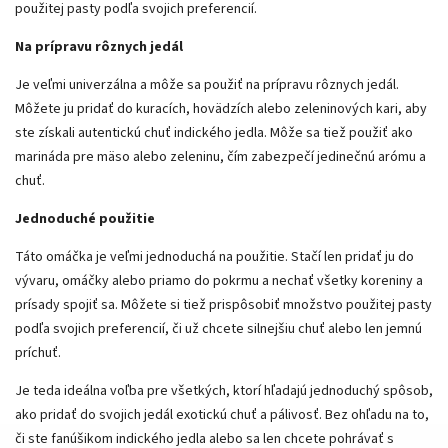
použitej pasty podľa svojich preferencií.
Na prípravu rôznych jedál
Je veľmi univerzálna a môže sa použiť na prípravu rôznych jedál.
Môžete ju pridať do kuracích, hovädzích alebo zeleninových kari, aby
ste získali autentickú chuť indického jedla. Môže sa tiež použiť ako
marináda pre mäso alebo zeleninu, čím zabezpečí jedinečnú arómu a
chuť.
Jednoduché použitie
Táto omáčka je veľmi jednoduchá na použitie. Stačí len pridať ju do
vývaru, omáčky alebo priamo do pokrmu a nechať všetky koreniny a
prísady spojiť sa. Môžete si tiež prispôsobiť množstvo použitej pasty
podľa svojich preferencií, či už chcete silnejšiu chuť alebo len jemnú
príchuť.
Je teda ideálna voľba pre všetkých, ktorí hľadajú jednoduchý spôsob,
ako pridať do svojich jedál exotickú chuť a pálivosť. Bez ohľadu na to,
či ste fanúšikom indického jedla alebo sa len chcete pohrávať s