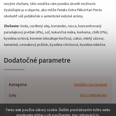
novými chuťami, táto omáčka vám ponúka skvelé možnosti.
Vyskúšajte ju a objavte, ako môže Pataks Extra Pálivá Kari Pasta
obohatiť váš jedálniček o autentické indické arómy.
Zloženie:
Voda, rastlinný olej, koriander, rasca, koncentrovaný
paradajkový pretlak (4%), soľ, kukuričná múka, kurkuma, chilli (3%),
kyselina octová, korenie (obsahuje horčicu), cukor, mletý zázvor,
tamarind, cesnakový prášok, kyselina citrónová, kyselina mliečna.
Dodatočné parametre
Kategória
:
Omáčky na varenie
EAN
:
5011308306263
Tento web používa súbory cookie. Ďalším prechádzaním tohto webu
vyjadrujete súhlas s ich používaním. Viac informácií
tu
.