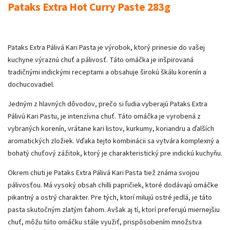
Pataks Extra Hot Curry Paste 283g
Pataks Extra Pálivá Kari Pasta je výrobok, ktorý prinesie do vašej
kuchyne výraznú chuť a pálivosť. Táto omáčka je inšpirovaná
tradičnými indickými receptami a obsahuje širokú škálu korenín a
dochucovadiel.
Jedným z hlavných dôvodov, prečo si ľudia vyberajú Pataks Extra
Pálivú Kari Pastu, je intenzívna chuť. Táto omáčka je vyrobená z
vybraných korenín, vrátane kari listov, kurkumy, koriandru a ďalších
aromatických zložiek. Vďaka tejto kombinácii sa vytvára komplexný a
bohatý chuťový zážitok, ktorý je charakteristický pre indickú kuchyňu.
Okrem chuti je Pataks Extra Pálivá Kari Pasta tiež známa svojou
pálivosťou. Má vysoký obsah chilli papričiek, ktoré dodávajú omáčke
pikantný a ostrý charakter. Pre tých, ktorí milujú ostré jedlá, je táto
pasta skutočným zlatým ťahom. Avšak aj tí, ktorí preferujú miernejšiu
chuť, môžu túto omáčku stále využiť, prispôsobením množstva