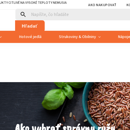
KTY CITLIVÉ NA VYSOKÉ TEPLOTY NEMUSIA
AKO NAKUPOVAŤ
K
Hľadať
Hotové jedlá
Strukoviny & Obilniny
Nápoj
Ako vybrať správnu ryžu