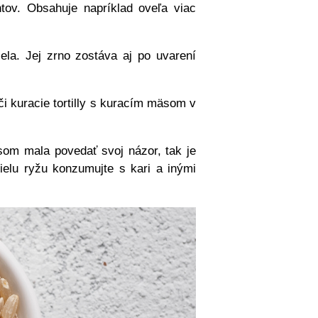
ntov. Obsahuje napríklad oveľa viac
ela. Jej zrno zostáva aj po uvarení
i kuracie tortilly s kuracím mäsom v
som mala povedať svoj názor, tak je
bielu ryžu konzumujte s kari a inými