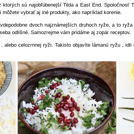
 ktorých sú najobľúbenejší Tilda a East End. Spoločnosť Ti
i môžete vybrať aj iné produkty, ako napríklad korenie.
avdepodobne dvoch najznámejších druhoch ryže, a to ryža 
 seba odlišné. Samozrejme vám pridáme aj zopár receptov.
 , alebo celozrnnej ryži. Takisto objavíte lámanú ryžu , idl