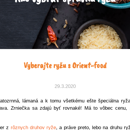
Vyberajte ryžu s Orient-food
29.3.2020
ľatozrnná, lámaná a k tomu všetkému ešte špeciálna ryž
lava. Zrniečka sa zdajú byť rovnaké! Má to vôbec cenu, 
ber z
rôznych druhov ryže
, a práve preto, lebo na druhu r