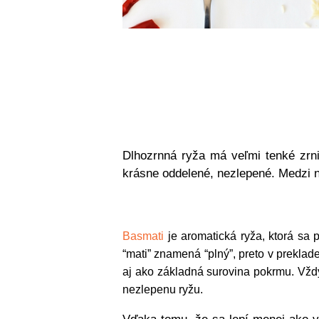
Dlhozrnná ryža má veľmi tenké zrni
krásne oddelené, nezlepené. Medzi n
Basmati
je aromatická ryža, ktorá sa 
“mati” znamená “plný”, preto v prekla
aj ako základná surovina pokrmu. Vždy
nezlepenu ryžu.