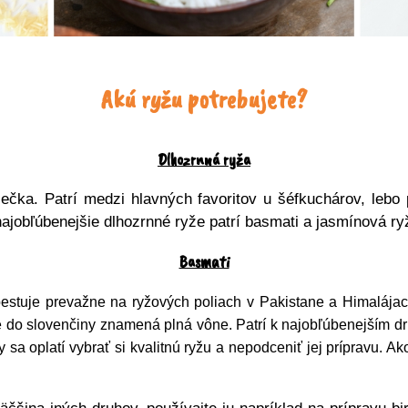
Akú ryžu potrebujete?
Dlhozrnná ryža
ečka. Patrí medzi hlavných favoritov u šéfkuchárov, lebo
ajobľúbenejšie dlhozrnné ryže patrí basmati a jasmínová ry
Basmati
pestuje prevažne na ryžových poliach v Pakistane a Himalájac
de do slovenčiny znamená plná vône. Patrí k najobľúbenejším dr
 sa oplatí vybrať si kvalitnú ryžu a nepodceniť jej prípravu. 