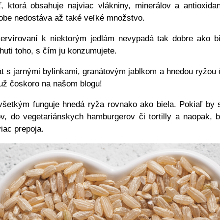
, ktorá obsahuje najviac vlákniny, minerálov a antioxida
dobe nedostáva až také veľké množstvo.
ervírovaní k niektorým jedlám nevypadá tak dobre ako bi
huti toho, s čím ju konzumujete.
t s jarnými bylinkami, granátovým jablkom a hnedou ryžou č
 už čoskoro na našom blogu!
všetkým funguje hnedá ryža rovnako ako biela. Pokiaľ by 
v, do vegetariánskych hamburgerov či tortilly a naopak, 
iac prepoja.