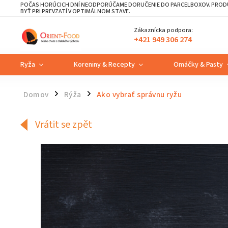
POČAS HORÚCICH DNÍ NEODPORÚČAME DORUČENIE DO PARCELBOXOV. PRODU
BYŤ PRI PREVZATÍ V OPTIMÁLNOM STAVE.
Zákaznícka podpora:
+421 949 306 274
Ryža
Koreniny & Recepty
Omáčky & Pasty
Domov
Rýža
Ako vybrať správnu ryžu
/
/
Vrátit se zpět