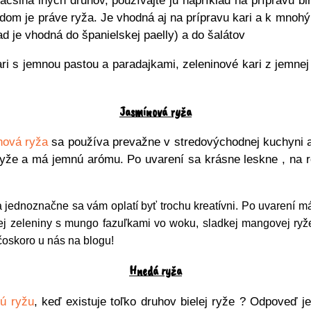
čšina iných druhov, používajte ju napríklad na prípravu bir
adom je práve ryža. Je vhodná aj na prípravu kari a k mno
ad je vhodná do španielskej paelly) a do šalátov
ri s jemnou pastou a paradajkami, zeleninové kari z jemnej
Jasmínová ryža
nová ryža
sa používa prevažne v stredovýchodnej kuchyni a
ryže a má jemnú arómu. Po uvarení sa krásne leskne , na ro
jednoznačne sa vám oplatí byť trochu kreatívni. Po uvarení má 
nej zeleniny s mungo fazuľkami vo woku, sladkej mangovej ryž
čoskoro u nás na blogu!
Hnedá ryža
ú ryžu
, keď existuje toľko druhov bielej ryže ? Odpoveď j