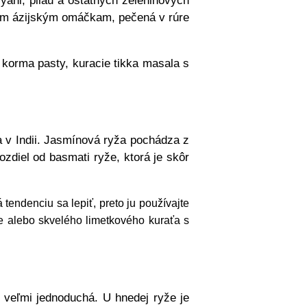
yani, pilau a ostatných zeleninových
hým ázijským omáčkam, pečená v rúre
 korma pasty, kuracie tikka masala s
 v Indii. Jasmínová ryža pochádza z
zdiel od basmati ryže, ktorá je skôr
tendenciu sa lepiť, preto ju používajte
e alebo skvelého limetkového kuraťa s
e veľmi jednoduchá. U hnedej ryže je