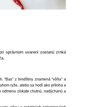
 pri správnom uvarení zostanú zrnká
ža.
h. “Bas” z hindštiny znamená “vôňa” a
uhom ryže, alebo sa hodí ako príloha a
Ako odmenu získate chutnú, nadýchanú a