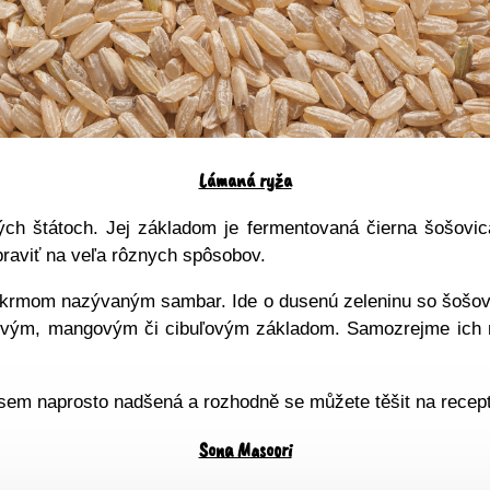
Lámaná ryža
tých štátoch. Jej základom je fermentovaná čierna šošovi
praviť na veľa rôznych spôsobov.
 pokrmom nazývaným sambar. Ide o dusenú zeleninu so šošov
osovým, mangovým či cibuľovým základom. Samozrejme ich 
 jsem naprosto nadšená a rozhodně se můžete těšit na recept
Sona Masoori