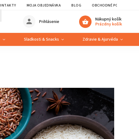
ONTAKTY
MOJA OBJEDNÁVKA
BLOG
OBCHODNÉ PODMIENKY
Nákupný košík
Prihlásenie
Prázdny košík
e
Sladkosti & Snacks
Zdravie & Ajurvéda