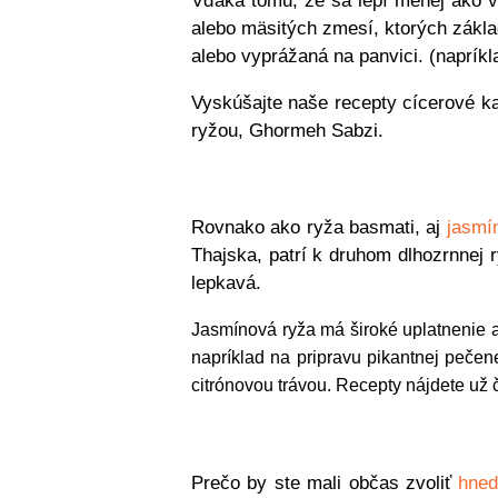
Vďaka tomu, že sa lepí menej ako vä
alebo mäsitých zmesí, ktorých zákl
alebo vyprážaná na panvici. (napríkl
Vyskúšajte naše recepty cícerové ka
ryžou, Ghormeh Sabzi.
Rovnako ako ryža basmati, aj
jasmí
Thajska, patrí k druhom dlhozrnnej 
lepkavá.
Jasmínová ryža má široké uplatnenie a 
napríklad na pripravu pikantnej peče
citrónovou trávou. Recepty nájdete už 
Prečo by ste mali občas zvoliť
hned