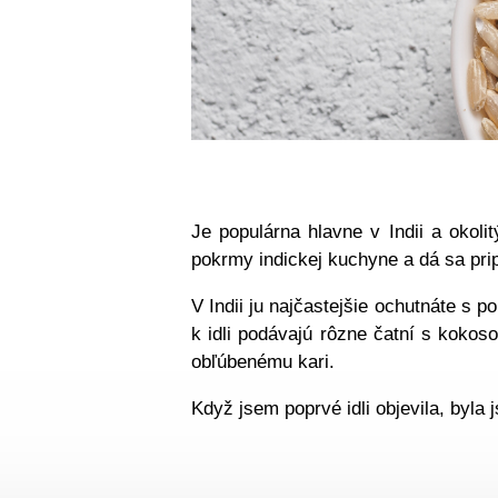
Je populárna hlavne v Indii a okoli
pokrmy indickej kuchyne a dá sa pri
V Indii ju najčastejšie ochutnáte s
k idli podávajú rôzne čatní s kok
obľúbenému kari.
Když jsem poprvé idli objevila, byla