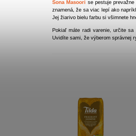
Sona Masoori
se pestuje prevažne 
znamená, že sa viac lepí ako naprík
Jej žiarivo bielu farbu si všimnete h
Pokiaľ máte radi varenie, určite sa
Uvidíte sami, že výberom správnej ry