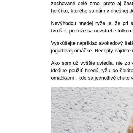
zachované celé zrno, preto aj časť
horčíku, ktorého sa nám v dnešnej 
Nevýhodou hnedej ryže je, že pri s
tvrdšie, pretože sa nevstrebe toľko c
Vyskúšajte napríklad avokádový šalá
jogurtovej omáčke. Recepty nájdete
Ako som už vyššie uviedla, nie zo 
ideálne použiť hnedú ryžu do šaláto
omáčkami , kde sa jednotlivé chute v