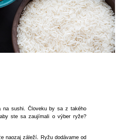
a na sushi. Človeku by sa z takého
aby ste sa zaujímali o výber ryže?
yže naozaj záleží. Ryžu dodávame od