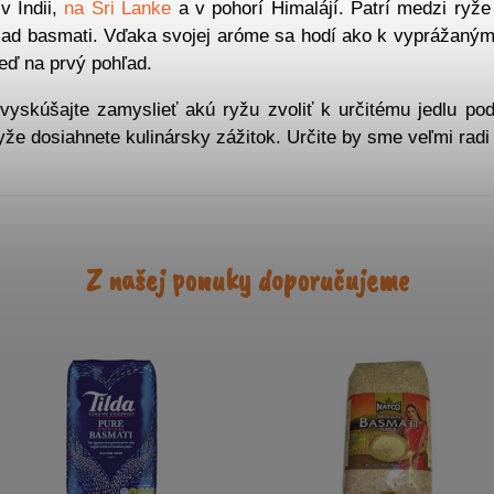
v Indii,
na Sri Lanke
a v pohorí Himalájí. Patrí medzi ryže
lad basmati. Vďaka svojej aróme sa hodí ako k vyprážaným
neď na prvý pohľad.
 vyskúšajte zamyslieť akú ryžu zvoliť k určitému jedlu podľ
že dosiahnete kulinársky zážitok. Určite by sme veľmi radi 
Z našej ponuky doporučujeme