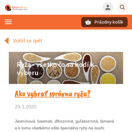
Prázdny košík
Hľadať
Vrátit se zpět
Ryža - všetko čo sa hodí k
výberu
Ako vybrať správnu ryžu?
29.3.2020
Jasmínová, basmati, dlhozrnná, guľatozrnná, lámaná
a k tomu všetkému ešte špeciálna ryža na sushi.