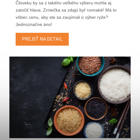
Človeku by sa z takého veľkého výberu mohla aj
zatočiť hlava. Zrniečka sa zdajú byť rovnaké! Má to
vôbec cenu, aby ste sa zaujímali o výber ryže?
Jednoznačne áno!
PREJSŤ NA DETAIL